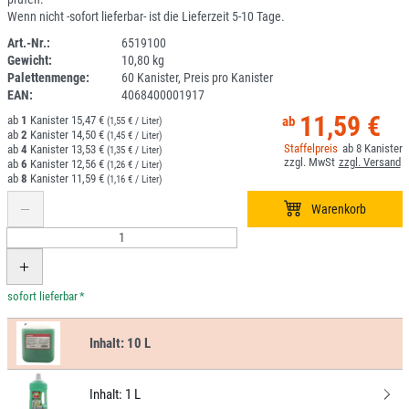
Wenn nicht -sofort lieferbar- ist die Lieferzeit 5-10 Tage.
Art.-Nr.:
6519100
Gewicht:
10,80 kg
1F144-1
Palettenmenge:
60 Kanister, Preis pro Kanister
EAN:
4068400001917
11,59 €
1
15,47 €
(1,55 € / Liter)
2
14,50 €
(1,45 € / Liter)
8
4
13,53 €
(1,35 € / Liter)
6
12,56 €
(1,26 € / Liter)
8
11,59 €
(1,16 € / Liter)
*
Inhalt:
10 L
Inhalt:
1 L