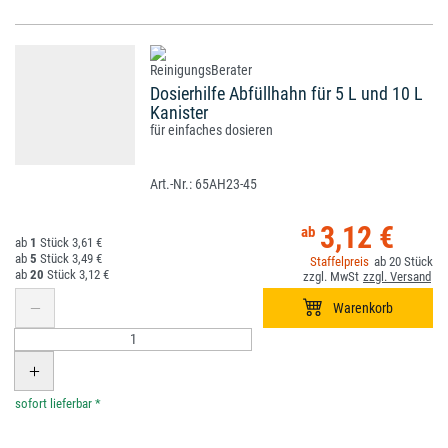
Dosierhilfe Abfüllhahn für 5 L und 10 L
Kanister
für einfaches dosieren
65AH23-45
3,12 €
1
3,61 €
5
3,49 €
20
20
3,12 €
*