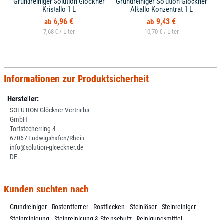
Grundreiniger Solution Glöckner
Grundreiniger Solution Glöckner
Kristallo 1 L
Alkallo Konzentrat 1 L
6,96 €
9,43 €
7,68 € /
10,70 € /
Informationen zur Produktsicherheit
Hersteller:
SOLUTION Glöckner Vertriebs
GmbH
Torfstecherring 4
67067 Ludwigshafen/Rhein
info@solution-gloeckner.de
DE
Kunden suchten nach
Grundreiniger
Rostentferner
Rostflecken
Steinlöser
Steinreiniger
Steinreinigung
Steinreinigung & Steinschutz
Reinigungsmittel