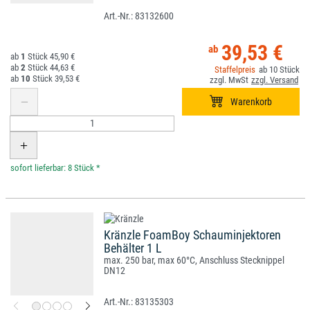
83132600
39,53 €
1
45,90 €
2
44,63 €
10
10
39,53 €
*
Kränzle FoamBoy Schauminjektoren
Behälter 1 L
max. 250 bar, max 60°C, Anschluss Stecknippel
DN12
83135303