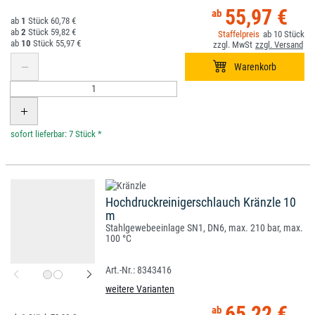
55,97 €
1
60,78 €
2
59,82 €
10
10
55,97 €
*
Hochdruckreinigerschlauch Kränzle 10
m
Stahlgewebeeinlage SN1, DN6, max. 210 bar, max.
100 °C
8343416
weitere Varianten
65,22 €