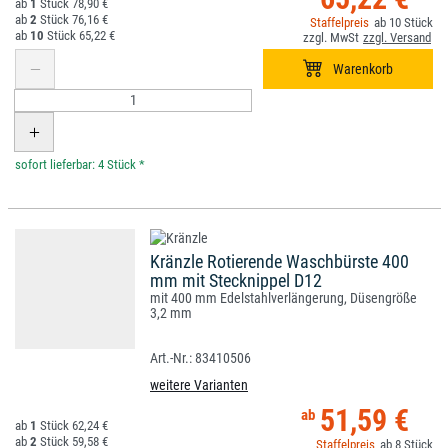
1
78,90 €
2
76,16 €
10
10
65,22 €
*
Kränzle Rotierende Waschbürste 400
mm mit Stecknippel D12
mit 400 mm Edelstahlverlängerung, Düsengröße
3,2 mm
83410506
weitere Varianten
51,59 €
1
62,24 €
2
59,58 €
8