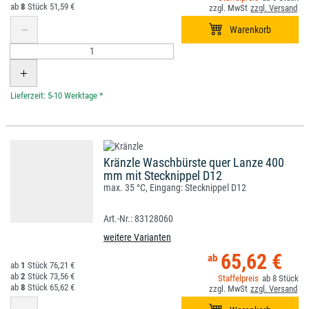
8
51,59 €
*
Kränzle Waschbürste quer Lanze 400
mm mit Stecknippel D12
max. 35 °C, Eingang: Stecknippel D12
83128060
weitere Varianten
65,62 €
1
76,21 €
2
73,56 €
8
8
65,62 €