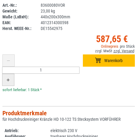
Art.-Nr.:
83600080VOR
Gewicht:
23,00 kg
2C37-1
Maße (LxBxH):
440x200x300mm
EAN:
4012314300598
Herst. WEEE-Nr.:
DE15542975
587,65 €
*
Produktmerkmale
für Hochdruckreiniger Kränzle HD 10-122 TS Stecksystem VORFÜHRER
Antrieb:
elektrisch 230 V
Ausführung:
tragbarer Hochdruckreiniger