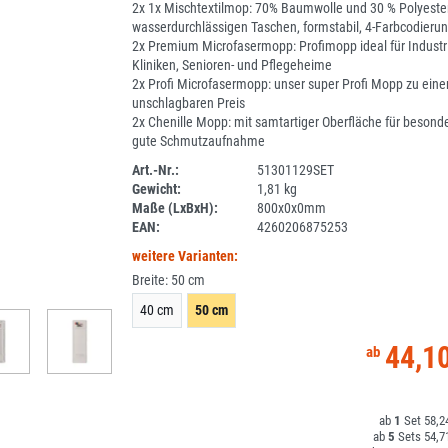
2x 1x Mischtextilmop: 70% Baumwolle und 30 % Polyeste
wasserdurchlässigen Taschen, formstabil, 4-Farbcodieru
2x Premium Microfasermopp: Profimopp ideal für Industr
Kliniken, Senioren- und Pflegeheime
2x Profi Microfasermopp: unser super Profi Mopp zu ein
unschlagbaren Preis
2x Chenille Mopp: mit samtartiger Oberfläche für besond
gute Schmutzaufnahme
Art.-Nr.:
51301129SET
Gewicht:
1,81 kg
1ZS_LISTE
Maße (LxBxH):
800x0x0mm
EAN:
4260206875253
weitere Varianten:
Breite:
50 cm
40 cm
50 cm
44,1
1
58,2
5
54,7