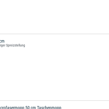
 cm
iger Spreizstellung
icrofasermopp 50 cm Taschenmopp