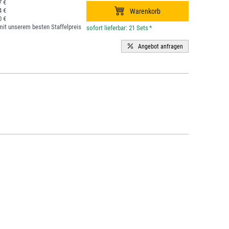
7 €
4 €
0 €
it unserem besten Staffelpreis
*