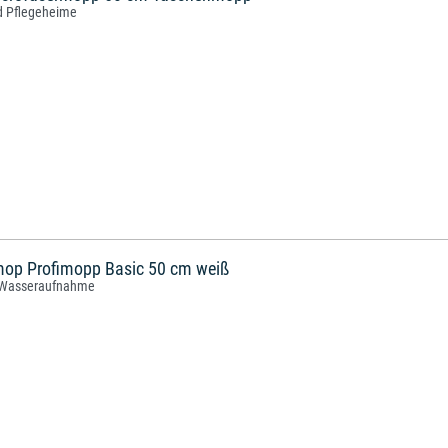
und Pflegeheime
mop Profimopp Basic 50 cm weiß
e Wasseraufnahme