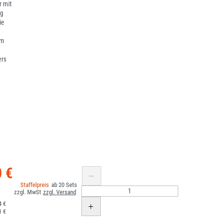
r mit
ng
ie
em
ers
0 €
20
4 €
1 €