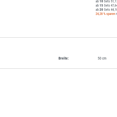
10
51,1
15
47,6
20
44,1
24,28 % sparen
m
Breite:
50 cm