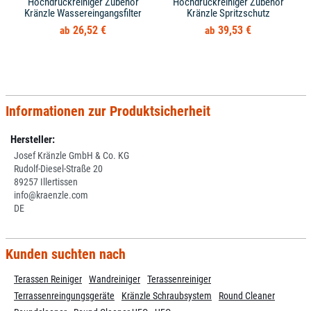
Hochdruckreiniger Zubehör
Hochdruckreiniger Zubehör
Kränzle Wassereingangsfilter
Kränzle Spritzschutz
26,52 €
39,53 €
Informationen zur Produktsicherheit
Hersteller:
Josef Kränzle GmbH & Co. KG
Rudolf-Diesel-Straße 20
89257 Illertissen
info@kraenzle.com
DE
Kunden suchten nach
Terassen Reiniger
Wandreiniger
Terassenreiniger
Terrassenreingungsgeräte
Kränzle Schraubsystem
Round Cleaner