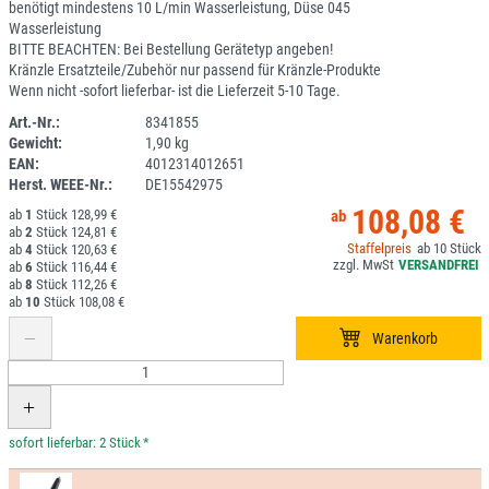
benötigt mindestens 10 L/min Wasserleistung, Düse 045
Wasserleistung
BITTE BEACHTEN: Bei Bestellung Gerätetyp angeben!
Kränzle Ersatzteile/Zubehör nur passend für Kränzle-Produkte
Wenn nicht -sofort lieferbar- ist die Lieferzeit 5-10 Tage.
Art.-Nr.:
8341855
Gewicht:
1,90 kg
2A00R-60
EAN:
4012314012651
Herst. WEEE-Nr.:
DE15542975
108,08 €
1
128,99 €
2
124,81 €
10
4
120,63 €
6
116,44 €
8
112,26 €
10
108,08 €
*