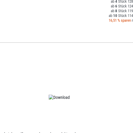
4
128
6
124
8
119
10
114
16,51 % sparen
m