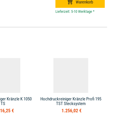
*
ger Kränzle K 1050
Hochdruckreiniger Kränzle Profi 195
Hochdruckre
TS
TST Stecksystem
16,25 €
1.256,02 €