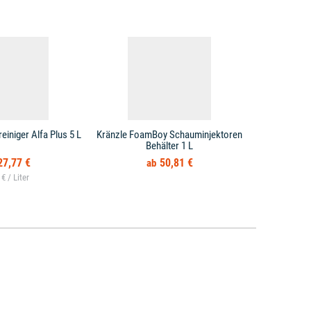
iniger Alfa Plus 5 L
Kränzle FoamBoy Schauminjektoren
Kränzle Scha
Behälter 1 L
27,77 €
50,81 €
 € /