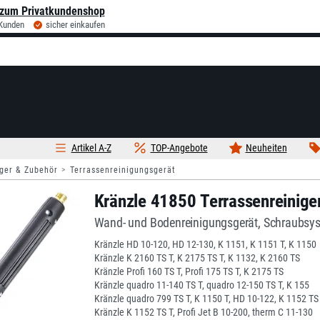
zum Privatkundenshop
 Kunden
sicher einkaufen
Artikel A-Z
TOP-Angebote
Neuheiten
ger & Zubehör
Terrassenreinigungsgerät
Kränzle 41850 Terrassenreinige
Wand- und Bodenreinigungsgerät, Schraubs
Kränzle HD 10-120, HD 12-130, K 1151, K 1151 T, K 1150
Kränzle K 2160 TS T, K 2175 TS T, K 1132, K 2160 TS
Kränzle Profi 160 TS T, Profi 175 TS T, K 2175 TS
Kränzle quadro 11-140 TS T, quadro 12-150 TS T, K 155
Kränzle quadro 799 TS T, K 1150 T, HD 10-122, K 1152 TS
Kränzle K 1152 TS T, Profi Jet B 10-200, therm C 11-130