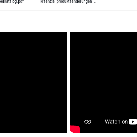
erkatalog.pdf
kraenzle_produktaenderungen_ab_2021.pdf