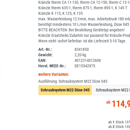
Kränzle therm CA 11-130, therm CA 12-150, therm C 13-1
Kränzle therm 635-1, therm 875-1, therm 895-1, K 145 T
Kränzle K 115, K 125, K 135
max. Wasserleistung 12 l/min, max. Arbeitsdruck 180 mb
benötigt mindestens 10 L/min Wasserleistung, Düse 045
BITTE BEACHTEN: Bei Bestellung Gerätetyp angeben!
Kränzle Ersatzteile/Zubehör nur passend für Kränzle-Pro
Wenn nicht -sofort lieferbar- ist die Lieferzeit 5-10 Tage.
Art.-Nr.:
8341850
Gewicht:
2,20 kg
1I109-1
EAN:
4012314012606
Herst. WEEE-Nr.:
DE15542975
weitere Varianten:
Ausführung:
Schraubsystem M22 Düse 045
Schraubsystem M22 Düse 045
114,
1
137
2
133