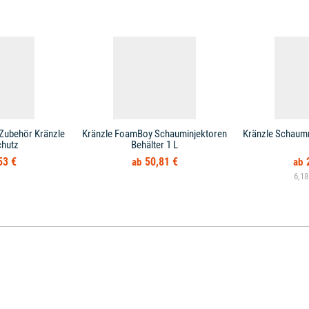
Zubehör Kränzle
Kränzle FoamBoy Schauminjektoren
Kränzle Schaumre
chutz
Behälter 1 L
53 €
50,81 €
6,18