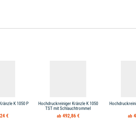
Kränzle K 1050 P
Hochdruckreiniger Kränzle K 1050
Hochdruckreini
TST mit Schlauchtrommel
24 €
492,86 €
4