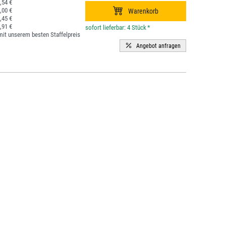
,54 €
,00 €
,45 €
,91 €
*
it unserem besten Staffelpreis