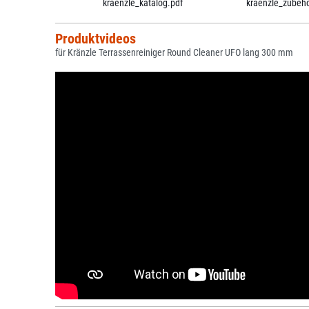
kraenzle_katalog.pdf
kraenzle_zubeho
Produktvideos
für Kränzle Terrassenreiniger Round Cleaner UFO lang 300 mm