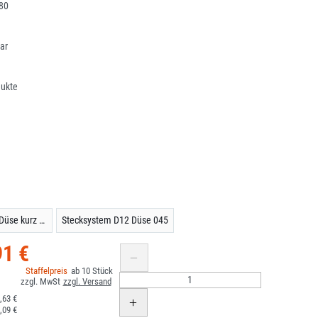
80
ar
dukte
Schraubsystem M22 Düse kurz 045
Stecksystem D12 Düse 045
91 €
10
,63 €
,09 €