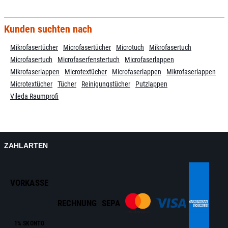
Kunden suchten nach
Mikrofasertücher
Microfasertücher
Microtuch
Mikrofasertuch
Microfasertuch
Microfaserfenstertuch
Microfaserlappen
Mikrofaserlappen
Microtextücher
Microfaserlappen
Mikrofaserlappen
Microtextücher
Tücher
Reinigungstücher
Putzlappen
Vileda Raumprofi
ZAHLARTEN
VORKASSE
RECHNUNG
SEPA
1% SKONTO