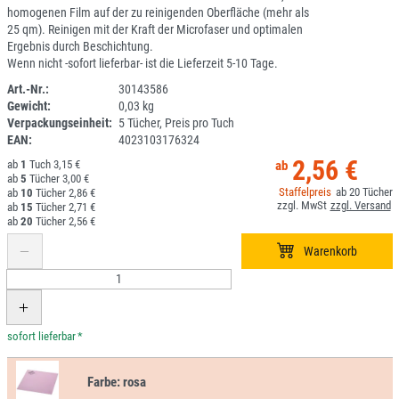
homogenen Film auf der zu reinigenden Oberfläche (mehr als
25 qm). Reinigen mit der Kraft der Microfaser und optimalen
Ergebnis durch Beschichtung.
Wenn nicht -sofort lieferbar- ist die Lieferzeit 5-10 Tage.
Art.-Nr.:
30143586
Gewicht:
0,03 kg
1I093-2
Verpackungseinheit:
5 Tücher, Preis pro Tuch
EAN:
4023103176324
2,56 €
1
3,15 €
5
3,00 €
20
10
2,86 €
15
2,71 €
20
2,56 €
*
Farbe:
rosa