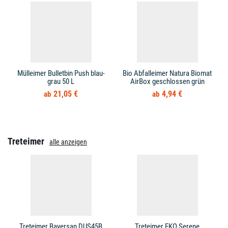
Mülleimer Bulletbin Push blau-
Bio Abfalleimer Natura Biomat
grau 50 L
AirBox geschlossen grün
21,05 €
4,94 €
Treteimer
alle anzeigen
Treteimer Bayersan DUS45B
Treteimer EKO Serene