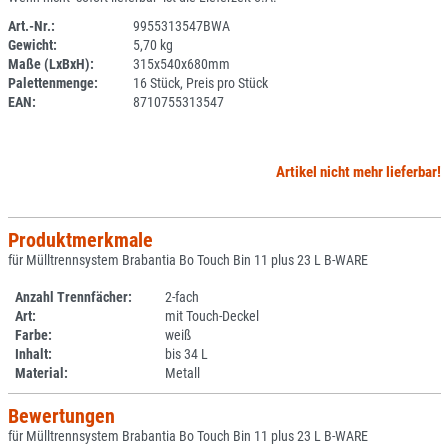
Art.-Nr.:
9955313547BWA
Gewicht:
5,70 kg
SPERRE
Maße (LxBxH):
315x540x680mm
Palettenmenge:
16 Stück, Preis pro Stück
EAN:
8710755313547
Artikel nicht mehr lieferbar!
Produktmerkmale
für Mülltrennsystem Brabantia Bo Touch Bin 11 plus 23 L B-WARE
Anzahl Trennfächer:
2-fach
Art:
mit Touch-Deckel
Farbe:
weiß
Inhalt:
bis 34 L
Material:
Metall
Bewertungen
für Mülltrennsystem Brabantia Bo Touch Bin 11 plus 23 L B-WARE