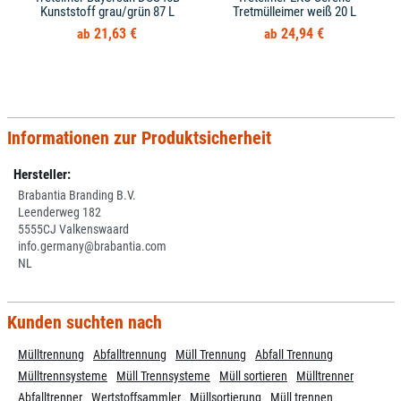
Kunststoff grau/grün 87 L
Tretmülleimer weiß 20 L
21,63 €
24,94 €
Informationen zur Produktsicherheit
Hersteller:
Brabantia Branding B.V.
Leenderweg 182
5555CJ Valkenswaard
info.germany@brabantia.com
NL
Kunden suchten nach
Mülltrennung
Abfalltrennung
Müll Trennung
Abfall Trennung
Mülltrennsysteme
Müll Trennsysteme
Müll sortieren
Mülltrenner
Abfalltrenner
Wertstoffsammler
Müllsortierung
Müll trennen