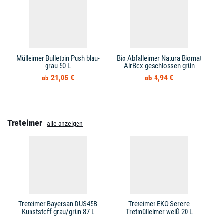
Mülleimer Bulletbin Push blau-
Bio Abfalleimer Natura Biomat
grau 50 L
AirBox geschlossen grün
21,05 €
4,94 €
Treteimer
alle anzeigen
Treteimer Bayersan DUS45B
Treteimer EKO Serene
Kunststoff grau/grün 87 L
Tretmülleimer weiß 20 L