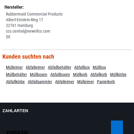
Hersteller:
Rubbermaid Commercial Products
Albert-Einstein-Ring 17
22761 Hamburg
ccs.central@newellco.com
DE
Kunden suchten nach
Mülleimer
Abfalleimer
Abfallbehälter
Abfallbox
Müllbox
Müllbehälter
Müllboxen
Abfallboxen
Müllkorb
Abfallkorb
Müllkörbe
Abfallkörbe
Abfallsammler
Abfalleimer
Mülleimer
Papierkorb
ZAHLARTEN
VORKASSE