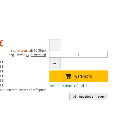
€
10
0 €
0 €
0 €
0 €
0 €
0 €
*
it unserem besten Staffelpreis