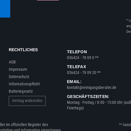
* L
ang
Deu
RECHTLICHES
TELEFON
036424 - 78 09 0 **
AGB
TELEFAX
Impressum
036424 - 78 09 20 **
Datenschutz
EMAIL:
Informationspflicht
kontakt@reinigungsberater.de
Batteriegesetz
GESCHÄFTSZEITEN:
Vertrag widerrufen
Montag - Freitag / 8:00 - 15:00 Uhr (au
Feiertags)
ler im offiziellen Register des
** Gebü
entation und Information eingetragen.