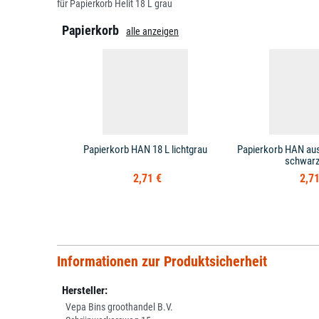
für Papierkorb Helit 18 L grau
Papierkorb
alle anzeigen
Papierkorb HAN 18 L lichtgrau
Papierkorb HAN aus
schwarz
2,71 €
2,71
Informationen zur Produktsicherheit
Hersteller:
Vepa Bins groothandel B.V.