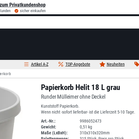
zum Privatkundenshop
 Kunden
sicher einkaufen
Artikel A-Z
TOP-Angebote
Neuheiten
erkorb
Papierkorb Helit 18 L grau
Runder Mülleimer ohne Deckel
Kunststoff Papierkorb.
Wenn nicht -sofort lieferbar- ist die Lieferzeit 5-10 Tage.
Art.-Nr.:
9986052473
Gewicht:
0,51 kg
1L066-4
Maße (LxBxH):
310x310x320mm
Palettenmenge:
315 Stück, Preis pro Stück