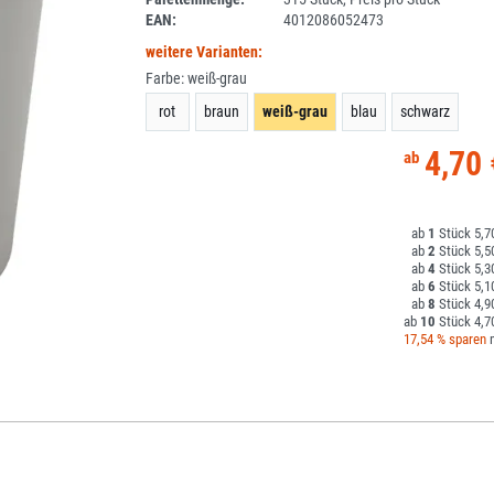
EAN:
4012086052473
weitere Varianten:
Farbe:
weiß-grau
rot
braun
weiß-grau
blau
schwarz
4,70 
1
5,7
2
5,5
4
5,3
6
5,1
8
4,9
10
4,7
17,54 % sparen
m