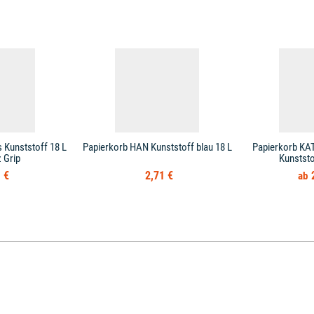
 Kunststoff 18 L
Papierkorb HAN Kunststoff blau 18 L
Papierkorb KAT
 Grip
Kunststo
 €
2,71 €