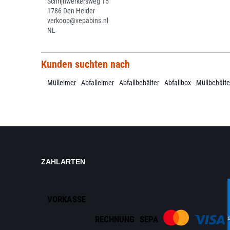
Schrijnwerkersweg 15
1786 Den Helder
verkoop@vepabins.nl
NL
Kunden suchten nach
Mülleimer
Abfalleimer
Abfallbehälter
Abfallbox
Müllbehälte
ZAHLARTEN
VORKASSE
RECHNUNG
SEPA