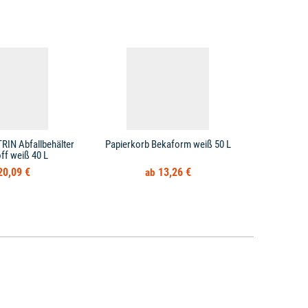
RIN Abfallbehälter
Papierkorb Bekaform weiß 50 L
Papierkorb H
ff weiß 40 L
20,09 €
13,26 €