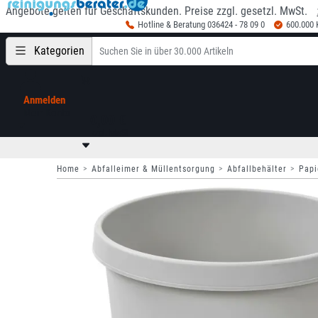
Angebote gelten für Geschäftskunden. Preise zzgl. gesetzl. MwSt.
Hotline & Beratung 036424 - 78 09 0
600.000
Kategorien
Anmelden
Mein Konto
0,00 €
zzgl. MwSt
Home
Abfalleimer & Müllentsorgung
Abfallbehälter
Papi