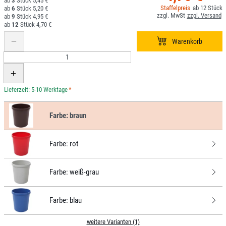
3
5,45 €
12
6
5,20 €
9
4,95 €
12
4,70 €
*
Farbe:
braun
Farbe:
rot
Farbe:
weiß-grau
Farbe:
blau
weitere Varianten (1)