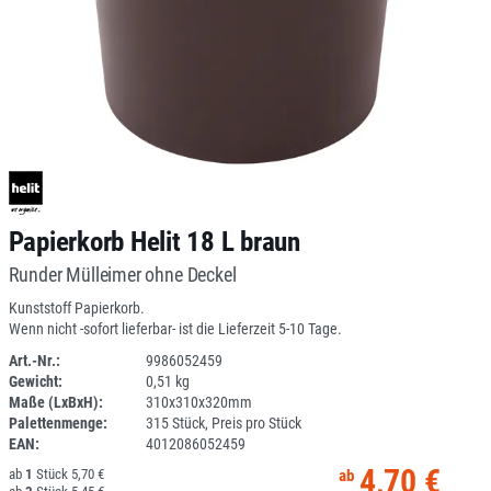
Papierkorb Helit 18 L braun
Runder Mülleimer ohne Deckel
Kunststoff Papierkorb.
Wenn nicht -sofort lieferbar- ist die Lieferzeit 5-10 Tage.
Art.-Nr.:
9986052459
Gewicht:
0,51 kg
1ANEU
Maße (LxBxH):
310x310x320mm
Palettenmenge:
315 Stück, Preis pro Stück
EAN:
4012086052459
4,70 €
1
5,70 €