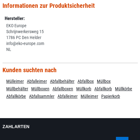
Informationen zur Produktsicherheit
Hersteller:
EKO Europe
Schrijnwerkersweg 15
1786 PC Den Helder
info@eko-europe.com
NL
Kunden suchten nach
Mülleimer
Abfalleimer
Abfallbehälter
Abfallbox
Müllbox
Müllbehälter
Müllboxen
Abfallboxen
Müllkorb
Abfallkorb
Müllkörbe
Abfallkörbe
Abfallsammler
Abfalleimer
Mülleimer
Papierkorb
ZAHLARTEN