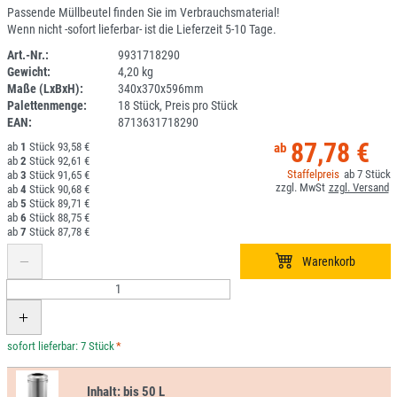
Passende Müllbeutel finden Sie im Verbrauchsmaterial!
Wenn nicht -sofort lieferbar- ist die Lieferzeit 5-10 Tage.
Art.-Nr.:
9931718290
Gewicht:
4,20 kg
2D01-1
Maße (LxBxH):
340x370x596mm
Palettenmenge:
18 Stück, Preis pro Stück
EAN:
8713631718290
87,78 €
1
93,58 €
2
92,61 €
7
3
91,65 €
4
90,68 €
5
89,71 €
6
88,75 €
7
87,78 €
*
Inhalt:
bis 50 L