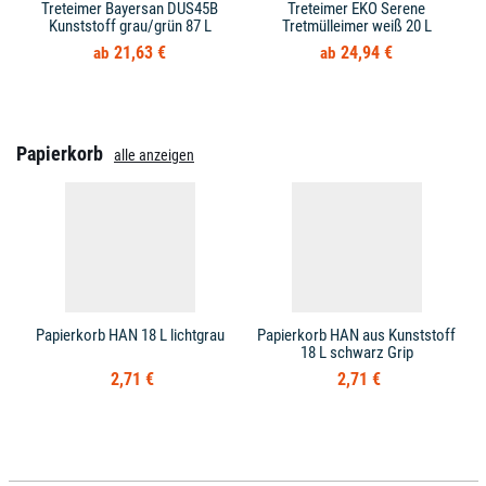
Treteimer Bayersan DUS45B
Treteimer EKO Serene
Kunststoff grau/grün 87 L
Tretmülleimer weiß 20 L
21,63 €
24,94 €
Papierkorb
alle anzeigen
Papierkorb HAN 18 L lichtgrau
Papierkorb HAN aus Kunststoff
18 L schwarz Grip
2,71 €
2,71 €