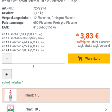
Wenn nicht -sofort lieferbar- ist die Lieferzeit 5-10 Tage.
Art.-Nr.:
72P921-1
Gewicht:
1,16 kg
1H114DL-035
Verpackungseinheit:
12 Flaschen, Preis pro Flasche
Palettenmenge:
600 Flaschen, Preis pro Flasche
EAN:
4100660015676
3,83 €
1
5,39 €
(5,39 € / Liter)
6
5,00 €
(5,00 € / Liter)
24
12
4,61 €
(4,61 € / Liter)
18
4,22 €
(4,22 € / Liter)
24
3,83 €
(3,83 € / Liter)
*
Inhalt:
1 L
Inhalt:
10 L