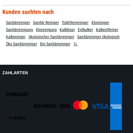
Kunden suchten nach
Sanitärreiniger
Sanitär Reiniger
Toilettenreiniger
Kloreiniger
Sanitärreinigung
Kloreinigung
Kalklöser
Entkalker
Kalkentferner
Kalkreiniger
ökologischer Sanitärreiniger
Sanitärreiniger ökologisch
Öko Sanitärreiniger
Bio Sanitärreiniger
1L
ZAHLARTEN
VORKASSE
RECHNUNG
SEPA
1% SKONTO