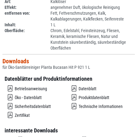
Art:
Kalklöser
Effekt:
angenehmer Duft, ökologische Reinigung
entfernen von:
Fett, Fettverschmutzungen, Kalk,
Kalkablagerungen, Kalkflecken, Seifenreste
Inhalt:
1 L
Oberfläche:
Chrom, Edelstahl, Feinsteinzeug, Fliesen,
Keramik, keramische Fliesen, Natur und
Kunststein säurebeständig, säurebeständige
Oberflächen
Downloads
für Öko-Sanitärreiniger Planta Bucasan Hit P 921 1 L
Datenblätter und Produktinformationen
Betriebsanweisung
Datenblatt
Öko - Datenblatt
Produktdatenblatt
Sicherheitsdatenblatt
Technische Informationen
Zertifikat
interessante Downloads