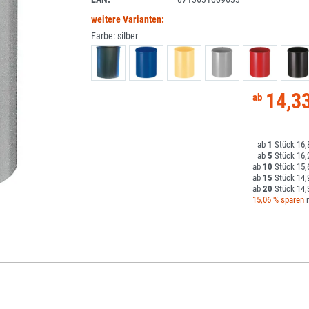
weitere Varianten:
Farbe:
silber
14,3
1
16,
5
16,
10
15,
15
14,
20
14,
15,06 % sparen
m