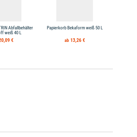
RIN Abfallbehälter
Papierkorb Bekaform weiß 50 L
Papierkorb H
ff weiß 40 L
20,09 €
13,26 €