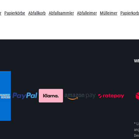
r
Papierkörbe
Abfallkorb
Abfallsammler
Abfalleimer
Mülleimer
Papierkorb
W
* L
ang
Deu