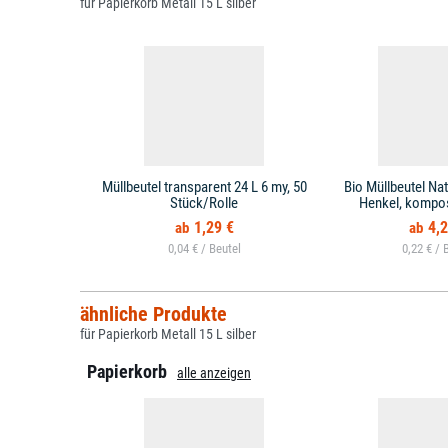
für Papierkorb Metall 15 L silber
Müllbeutel transparent 24 L 6 my, 50
Bio Müllbeutel Na
Stück/Rolle
Henkel, kompos
1,29 €
4,2
0,04 € /
0,22 € /
ähnliche Produkte
für Papierkorb Metall 15 L silber
Papierkorb
alle anzeigen