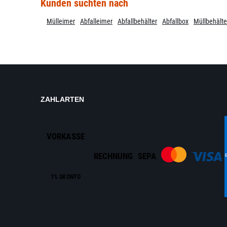
Kunden suchten nach
Mülleimer
Abfalleimer
Abfallbehälter
Abfallbox
Müllbehälte
ZAHLARTEN
VORKASSE
RECHNUNG
SEPA
1% SKONTO