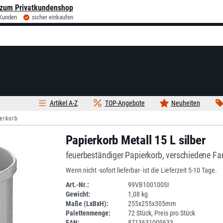
zum Privatkundenshop
 Kunden
sicher einkaufen
Artikel A-Z
TOP-Angebote
Neuheiten
erkorb
Papierkorb Metall 15 L silber
feuerbeständiger Papierkorb, verschiedene Fa
Wenn nicht -sofort lieferbar- ist die Lieferzeit 5-10 Tage.
Art.-Nr.:
99VB100100SI
Gewicht:
1,08 kg
1ANEU
Maße (LxBxH):
255x255x305mm
Palettenmenge:
72 Stück, Preis pro Stück
EAN:
8713631009633