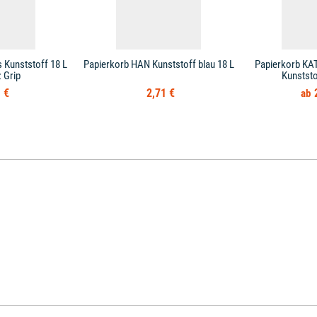
 Kunststoff 18 L
Papierkorb HAN Kunststoff blau 18 L
Papierkorb KAT
 Grip
Kunststo
 €
2,71 €