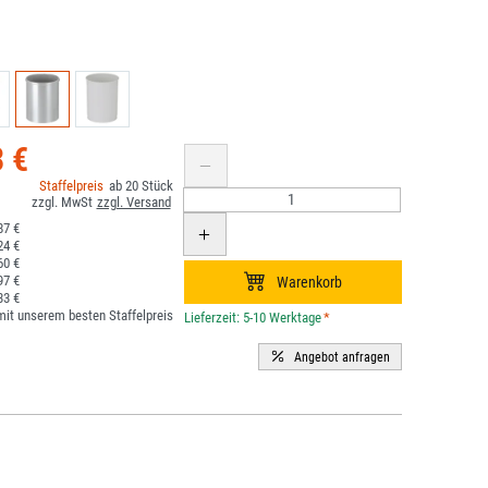
3 €
20
87 €
24 €
60 €
97 €
33 €
it unserem besten Staffelpreis
*