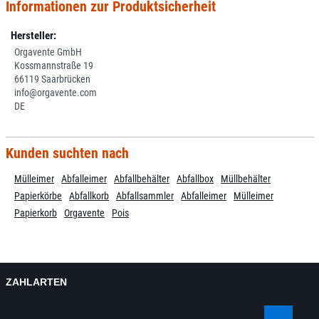
Informationen zur Produktsicherheit
Hersteller:
Orgavente GmbH
Kossmannstraße 19
66119 Saarbrücken
info@orgavente.com
DE
Kunden suchten nach
Mülleimer
Abfalleimer
Abfallbehälter
Abfallbox
Müllbehälter
Papierkörbe
Abfallkorb
Abfallsammler
Abfalleimer
Mülleimer
Papierkorb
Orgavente
Pois
ZAHLARTEN