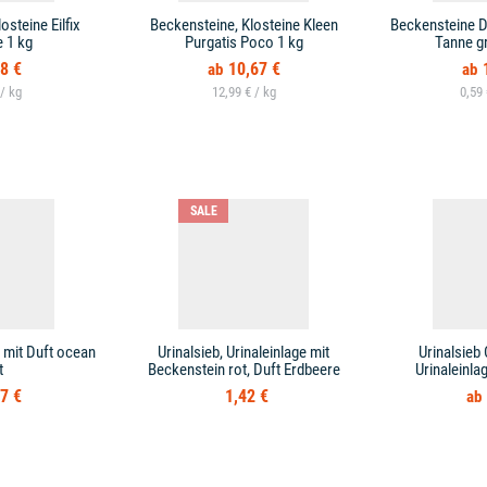
osteine Eilfix
Beckensteine, Klosteine Kleen
Beckensteine D
 1 kg
Purgatis Poco 1 kg
Tanne g
8 €
10,67 €
 /
12,99 € /
0,59
SALE
 mit Duft ocean
Urinalsieb, Urinaleinlage mit
Urinalsieb
t
Beckenstein rot, Duft Erdbeere
Urinaleinla
7 €
1,42 €