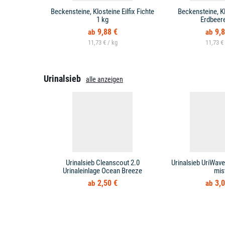
Beckensteine, Klosteine Eilfix Fichte
Beckensteine, Kl
1 kg
Erdbeere
9,88 €
9,8
11,73 € /
11,73 €
Urinalsieb
alle anzeigen
Urinalsieb Cleanscout 2.0
Urinalsieb UriWave
Urinaleinlage Ocean Breeze
mis
2,50 €
3,0