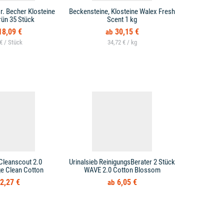
r. Becher Klosteine
Beckensteine, Klosteine Walex Fresh
rün 35 Stück
Scent 1 kg
18,09 €
30,15 €
 € /
34,72 € /
 Cleanscout 2.0
Urinalsieb ReinigungsBerater 2 Stück
Urinalsieb 
ge Clean Cotton
WAVE 2.0 Cotton Blossom
2,27 €
6,05 €