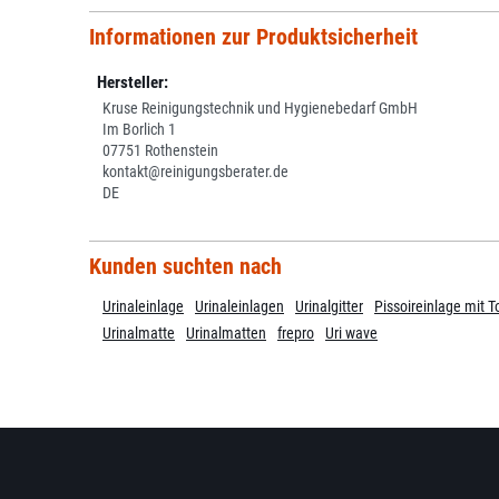
Informationen zur Produktsicherheit
Hersteller:
Kruse Reinigungstechnik und Hygienebedarf GmbH
Im Borlich 1
07751 Rothenstein
kontakt@reinigungsberater.de
DE
Kunden suchten nach
Urinaleinlage
Urinaleinlagen
Urinalgitter
Pissoireinlage mit T
Urinalmatte
Urinalmatten
frepro
Uri wave