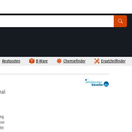
Restposten
B-Ware
Chemiefinder
Ersatzteilfinder
nal
.
ung
enn
ht