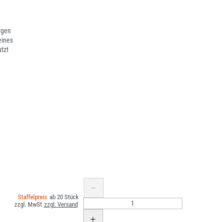
ngen
eines
tzt
20