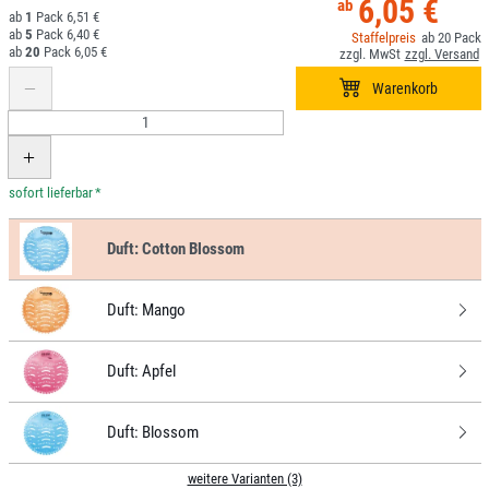
6,05 €
1
6,51 €
5
6,40 €
20
20
6,05 €
*
Duft:
Cotton Blossom
Duft:
Mango
Duft:
Apfel
Duft:
Blossom
weitere Varianten (3)