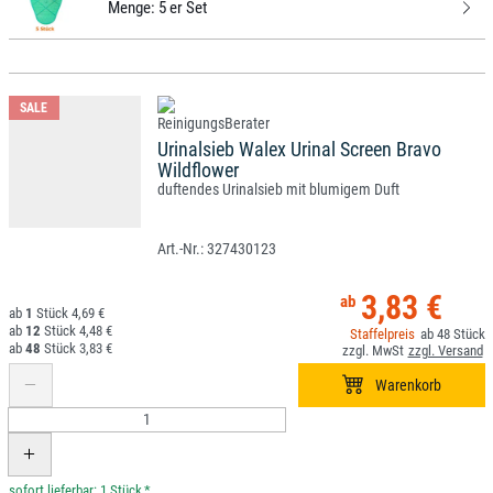
Menge:
5 er Set
SALE
Urinalsieb Walex Urinal Screen Bravo
Wildflower
duftendes Urinalsieb mit blumigem Duft
327430123
3,83 €
1
4,69 €
12
4,48 €
48
48
3,83 €
*