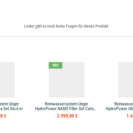
Leider gibt es noch keine Fragen für dieses Produkt.
NEU
stem Unger
Reinwassersystem Unger
Reinwasse
a Set Alu 6 m
HydroPower NANO Filter Set Carbon
HydroPower Ultr
24K
0 €
2.999,00 €
1.6