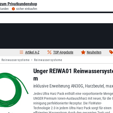
zum Privatkundenshop
 Kunden
sicher einkaufen
Artikel A-Z
TOP-Angebote
Neuheiten
& Reinwassersysteme
Reinwassersysteme
Unger REIWA01 Reinwassersyste
m
inklusive Erweiterung AN30G, Harzbeutel, max
Jedes Ultra Harz Pack enthält eine vorportionierte Meng
UNGER Premium Ionen-Austauschharz mit neuer, für die G
reinigung perfektionierter Rezeptur. Die FloWater-
Technologie 2.0 in jedem Ultra Harz Pack sorgt für einen
effizienten Wasserstrom durch den gesamten Tank und