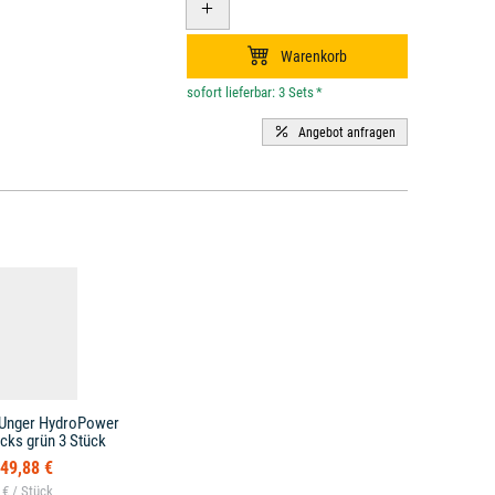
*
 Unger HydroPower
acks grün 3 Stück
49,88 €
 € /