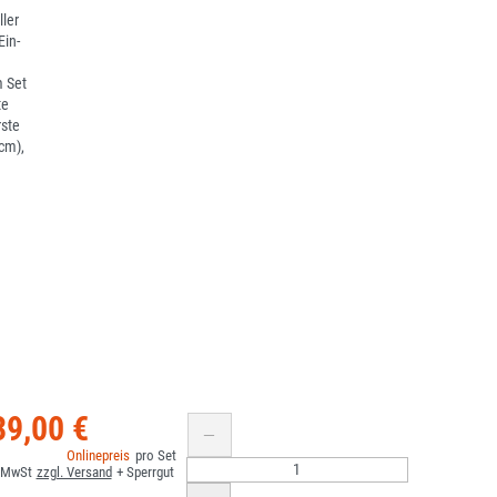
ler
Ein-
m Set
te
ste
cm),
39,00 €