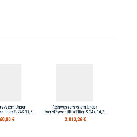
rsystem Unger
Reinwassersystem Unger
Reinwa
a Filter S 24K 11,65
HydroPower Ultra Filter S 24K 14,70
HydroPowe
m
m
60,00 €
2.013,26 €