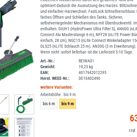
optimiert dadurch die Ausnutzung des Harzes. Blitzschnel
und einfacher Harzwechsel. FastLock Schnellverschluss: 
faches Öffnen und Schließen des Tanks. Sicherer,
selbstverriegelnder Mechanismus mit Überdruckventil. I
enthalten: DIUH1 (HydroPower Ultra Filter S), AN60G (nLi
Connect Alu Masterstange 6 m), NFF28 (nLITE Power Bür
einfach, 28 cm), NGC15 (nLite Connect Winkeladapter 15
DLS25 (nLITE Schlauch 25 m). AN30G (3 m Erweiterung).
Wenn nicht -sofort lieferbar- ist die Lieferzeit 5-10 Tage.
Art.-Nr.:
REIWA01
Gewicht:
19,23 kg
1ZS_LISTE
EAN:
4017942012295
Herst. WEEE-Nr.:
DE16402490
weitere Varianten:
Arbeitshöhe :
bis 9 m
bis 6 m
bis 9 m
6