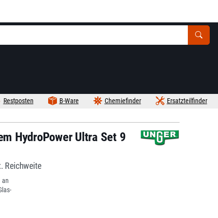
Restposten
B-Ware
Chemiefinder
Ersatzteilfinder
m HydroPower Ultra Set 9
. Reichweite
e an
las-