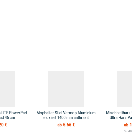
nLITE PowerPad
Mophalter Stiel Vermop Aluminium
Mischbettharz
ad 45 cm
eloxiert 1400 mm anthrazit
Ultra Harz P
20 €
5,66 €
1
59,48