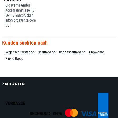
Orgavente GmbH
Kossmannstraße 19
66119 Saarbrücken
info@orgavente.com
DE
Kunden suchten nach
Regenschirmständer
Schirmhalter
Regenschirmhalter
Orgavente
Pluvio Basic
ZAHLARTEN
VORKASSE
RECHNUNG
SEPA