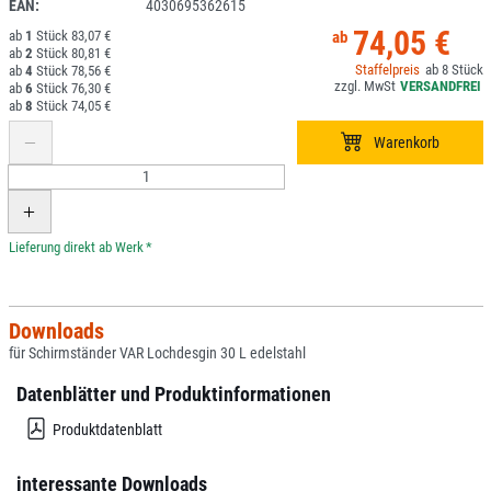
EAN:
4030695362615
74,05 €
1
83,07 €
2
80,81 €
8
4
78,56 €
6
76,30 €
8
74,05 €
*
Downloads
für Schirmständer VAR Lochdesgin 30 L edelstahl
Datenblätter und Produktinformationen
Produktdatenblatt
interessante Downloads