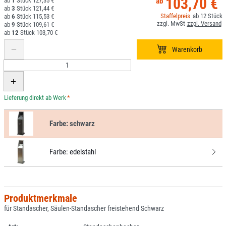
103,70 €
1
127,35 €
3
121,44 €
12
6
115,53 €
9
109,61 €
12
103,70 €
*
Farbe:
schwarz
Farbe:
edelstahl
Produktmerkmale
für Standascher, Säulen-Standascher freistehend Schwarz