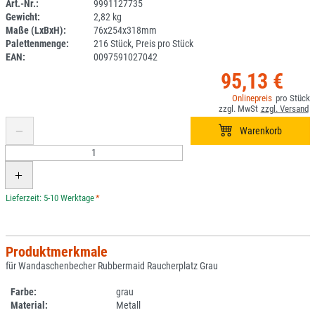
Art.-Nr.:
9991127735
Gewicht:
2,82 kg
1A08-3
Maße (LxBxH):
76x254x318mm
Palettenmenge:
216 Stück, Preis pro Stück
EAN:
0097591027042
95,13 €
*
Produktmerkmale
für Wandaschenbecher Rubbermaid Raucherplatz Grau
Farbe:
grau
Material:
Metall