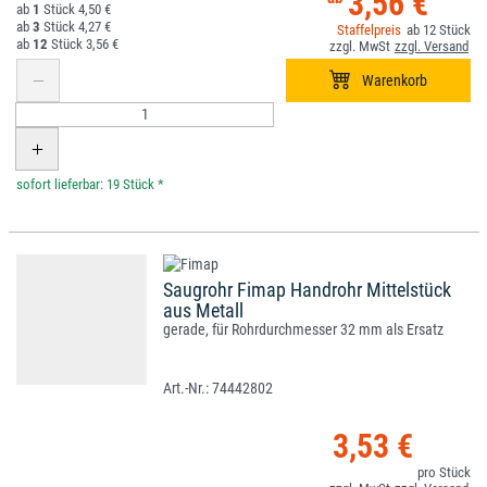
3,56 €
1
4,50 €
3
4,27 €
12
12
3,56 €
*
Saugrohr Fimap Handrohr Mittelstück
aus Metall
gerade, für Rohrdurchmesser 32 mm als Ersatz
74442802
3,53 €