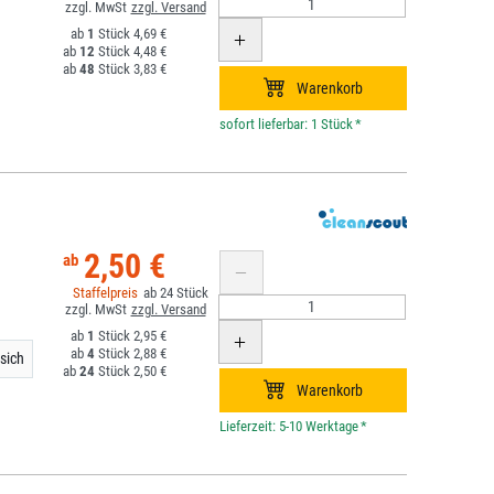
1
4,69 €
12
4,48 €
48
3,83 €
*
2,50 €
24
1
2,95 €
4
2,88 €
rsich
24
2,50 €
*