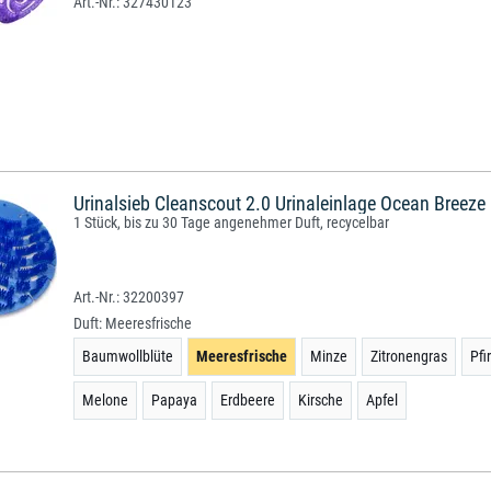
327430123
Urinalsieb Cleanscout 2.0 Urinaleinlage Ocean Breeze
1 Stück, bis zu 30 Tage angenehmer Duft, recycelbar
32200397
Duft:
Meeresfrische
Baumwollblüte
Meeresfrische
Minze
Zitronengras
Pfi
Melone
Papaya
Erdbeere
Kirsche
Apfel