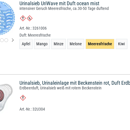
Urinalsieb UriWave mit Duft ocean mist
intensiver Geruch Meeresfrische, ca.30-50 Tage duftend
3261006
Duft:
Meeresfrische
Apfel
Mango
Minze
Melone
Meeresfrische
Kiwi
Urinalsieb, Urinaleinlage mit Beckenstein rot, Duft Erd
Erdbeerduft, Urinalsieb weiß mit rotem Beckenstein
32U304