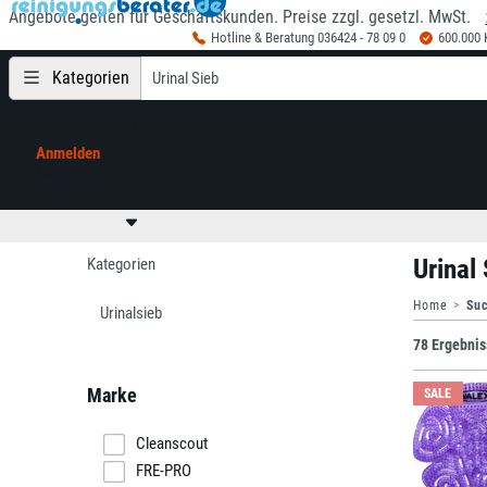
Angebote gelten für Geschäftskunden. Preise zzgl. gesetzl. MwSt.
Hotline & Beratung 036424 - 78 09 0
600.000
Kategorien
Anmelden
Mein Konto
0,00 €
zzgl. MwSt
Urinal
Kategorien
Home
Suc
Urinalsieb
78 Ergebnis
Marke
SALE
Cleanscout
FRE-PRO