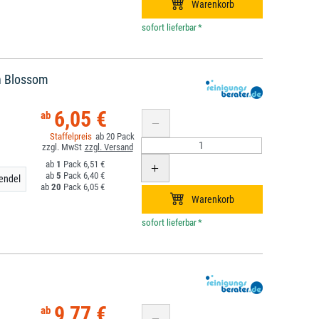
*
on Blossom
6,05 €
20
1
6,51 €
5
6,40 €
endel
20
6,05 €
*
9,77 €