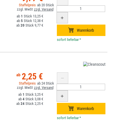
20
1
13,25 €
5
12,38 €
20
9,77 €
*
2,25 €
24
1
3,25 €
4
3,08 €
24
2,25 €
*