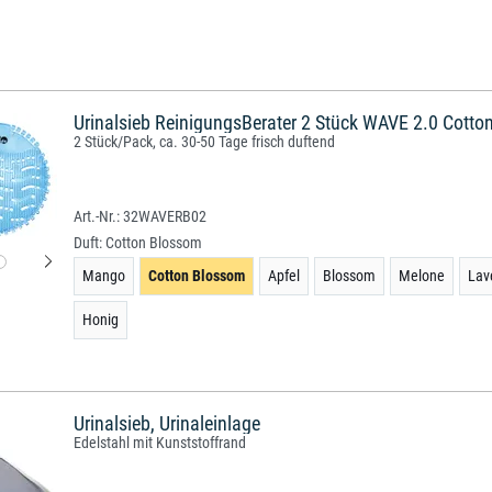
Urinalsieb ReinigungsBerater 2 Stück WAVE 2.0 Cott
2 Stück/Pack, ca. 30-50 Tage frisch duftend
32WAVERB02
Duft:
Cotton Blossom
Mango
Cotton Blossom
Apfel
Blossom
Melone
Lav
Honig
Urinalsieb, Urinaleinlage
Edelstahl mit Kunststoffrand