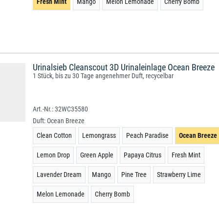
Fresh Mint
Mango
Melon Lemonade
Cherry Bomb
Urinalsieb Cleanscout 3D Urinaleinlage Ocean Breeze
1 Stück, bis zu 30 Tage angenehmer Duft, recycelbar
32WC35580
Duft:
Ocean Breeze
Clean Cotton
Lemongrass
Peach Paradise
Ocean Breeze
Lemon Drop
Green Apple
Papaya Citrus
Fresh Mint
Lavender Dream
Mango
Pine Tree
Strawberry Lime
Melon Lemonade
Cherry Bomb