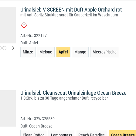
Urinalsieb V-SCREEN mit Duft Apple-Orchard rot
mit Anti-Spritz-Struktur, sorgt für Sauberkeit im Waschraum
322127
Duft:
Apfel
Minze
Melone
Apfel
Mango
Meeresfrische
Urinalsieb Cleanscout Urinaleinlage Ocean Breeze
1 Stück, bis zu 30 Tage angenehmer Duft, recycelbar
32WC25580
Duft:
Ocean Breeze
Clean Cotton
Lemongrass
Peach Paradise
Ocean Breeze