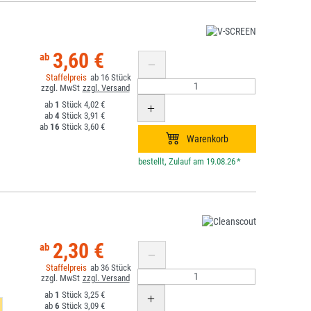
3,60 €
16
1
4,02 €
4
3,91 €
16
3,60 €
*
2,30 €
36
1
3,25 €
6
3,09 €