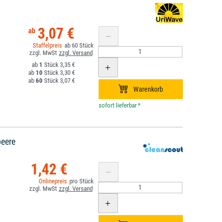
3,07 €
60
1
3,35 €
10
3,30 €
60
3,07 €
*
beere
1,42 €