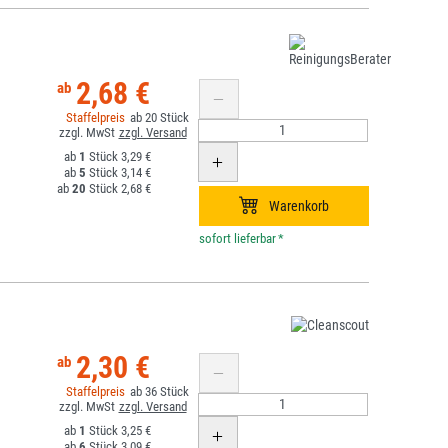
2,68 €
20
1
3,29 €
5
3,14 €
20
2,68 €
*
2,30 €
36
1
3,25 €
6
3,09 €