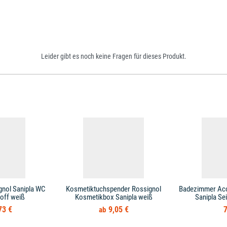
Leider gibt es noch keine Fragen für dieses Produkt.
ignol Sanipla WC
Kosmetiktuchspender Rossignol
Badezimmer Acc
toff weiß
Kosmetikbox Sanipla weiß
Sanipla Se
73 €
9,05 €
7