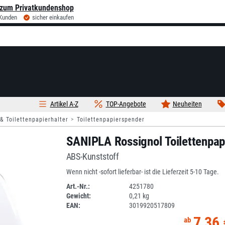
zum Privatkundenshop
 Kunden
sicher einkaufen
Artikel A-Z
TOP-Angebote
Neuheiten
 & Toilettenpapierhalter
Toilettenpapierspender
SANIPLA Rossignol Toilettenpa
ABS-Kunststoff
Wenn nicht -sofort lieferbar- ist die Lieferzeit 5-10 Tage.
Art.-Nr.:
4251780
Gewicht:
0,21 kg
2A32B08-4
EAN:
3019920517809
7,36 