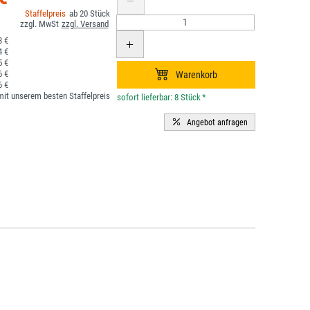
20
3 €
4 €
5 €
6 €
6 €
it unserem besten Staffelpreis
*