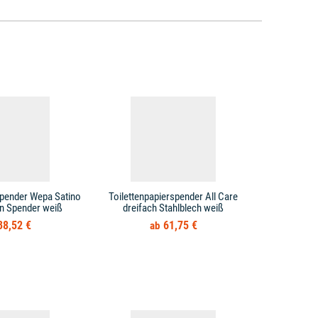
spender Wepa Satino
Toilettenpapierspender All Care
Toilett
n Spender weiß
dreifach Stahlblech weiß
AQUARIUS To
38,52 €
61,75 €