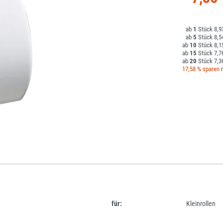
1
8,9
5
8,5
10
8,1
15
7,7
20
7,3
17,58 % sparen
m
für:
Kleinrollen