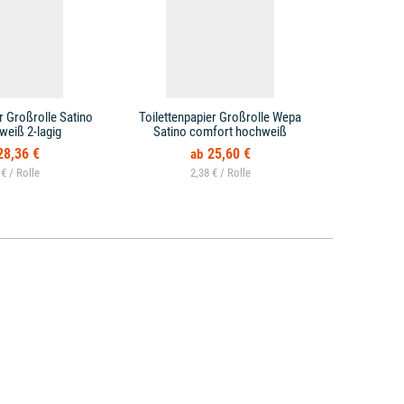
r Großrolle Satino
Toilettenpapier Großrolle Wepa
Toilettenpa
weiß 2-lagig
Satino comfort hochweiß
Tissue
28,36 €
25,60 €
 € /
2,38 € /