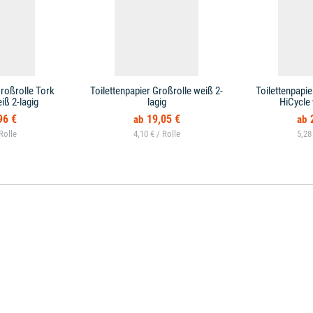
Großrolle Tork
Toilettenpapier Großrolle weiß 2-
Toilettenpapie
ß 2-lagig
lagig
HiCycle 
96 €
19,05 €
4,10 € /
5,28