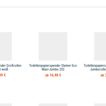
nder Großrollen
Toilettenpapierspender Steiner Eco
Toilettenpapier
i weiß
Maxi-Jumbo 252
Jumborolle
39 €
16,48 €