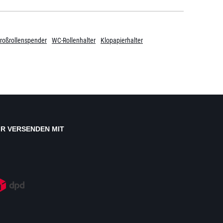
roßrollenspender
WC-Rollenhalter
Klopapierhalter
IR VERSENDEN MIT