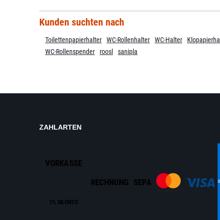
Kunden suchten nach
Toilettenpapierhalter
WC-Rollenhalter
WC-Halter
Klopapierha
WC-Rollenspender
roosl
sanipla
ZAHLARTEN
VORKASSE
RECHNUNG
SEPA
1% SKONTO