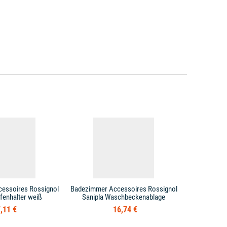
essoires Rossignol
Badezimmer Accessoires Rossignol
Badezimmer 
ifenhalter weiß
Sanipla Waschbeckenablage
Handtuch
,11 €
16,74 €