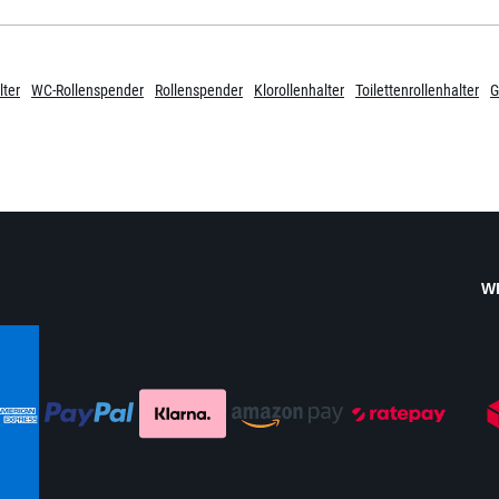
lter
WC-Rollenspender
Rollenspender
Klorollenhalter
Toilettenrollenhalter
G
W