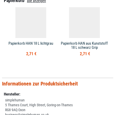
Papierkorb
alle anzeigen
Papierkorb HAN 18 L lichtgrau
Papierkorb HAN aus Kunststoff
18 L schwarz Grip
2,71 €
2,71 €
Informationen zur Produktsicherheit
Hersteller:
simplehuman
5 Thames Court, High Street, Goring-on-Thames
RG8 9AQ Oxon
business@simplehuman.co.uk