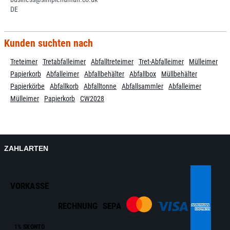
DE
Kunden suchten nach
Treteimer
Tretabfalleimer
Abfalltreteimer
Tret-Abfalleimer
Mülleimer
Papierkorb
Abfalleimer
Abfallbehälter
Abfallbox
Müllbehälter
Papierkörbe
Abfallkorb
Abfalltonne
Abfallsammler
Abfalleimer
Mülleimer
Papierkorb
CW2028
ZAHLARTEN
VORKASSE
RECHNUNG
SEPA
1% SKONTO