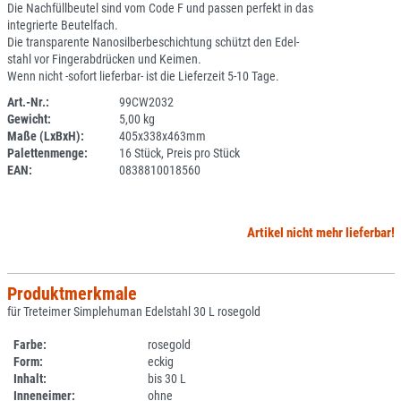
Die Nachfüllbeutel sind vom Code F und passen perfekt in das
integrierte Beutelfach.
Die transparente Nanosilberbeschichtung schützt den Edel-
stahl vor Fingerabdrücken und Keimen.
Wenn nicht -sofort lieferbar- ist die Lieferzeit 5-10 Tage.
Art.-Nr.:
99CW2032
Gewicht:
5,00 kg
SPERRE
Maße (LxBxH):
405x338x463mm
Palettenmenge:
16 Stück, Preis pro Stück
EAN:
0838810018560
Artikel nicht mehr lieferbar!
Produktmerkmale
für Treteimer Simplehuman Edelstahl 30 L rosegold
Farbe:
rosegold
Form:
eckig
Inhalt:
bis 30 L
Inneneimer:
ohne