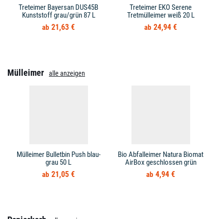
Treteimer Bayersan DUS45B
Treteimer EKO Serene
Kunststoff grau/grün 87 L
Tretmülleimer weiß 20 L
21,63 €
24,94 €
Mülleimer
alle anzeigen
Mülleimer Bulletbin Push blau-
Bio Abfalleimer Natura Biomat
grau 50 L
AirBox geschlossen grün
21,05 €
4,94 €