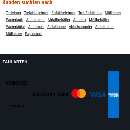
Kunden suchten nach
Treteimer
Tretabfalleimer
Abfalltreteimer
Tret-Abfalleimr
Mülleimer
Papierkorb
Abfalleimer
Abfallbehälter
Abfallbx
Müllbehälter
Papierkörbe
Abfallkorb
Abfalltonne
Abfallsammler
Abfalleimer
Mülleimer
Papierkorb
ZAHLARTEN
VORKASSE
RECHNUNG
SEPA
1% SKONTO