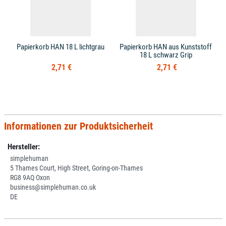
Papierkorb HAN 18 L lichtgrau
Papierkorb HAN aus Kunststoff
18 L schwarz Grip
2,71 €
2,71 €
Informationen zur Produktsicherheit
Hersteller:
simplehuman
5 Thames Court, High Street, Goring-on-Thames
RG8 9AQ Oxon
business@simplehuman.co.uk
DE