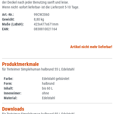
der Deckel nach jeder Benutzng sanft und leise.
Wenn nicht -sofort lieferbar- ist die Lieferzeit 5-10 Tage.
Art.-Nr.:
99CW2060
Gewicht:
8,80 kg
SPERRE
Maße (LxBxH):
423x477x671mm
EAN:
0838810021164
Artikel nicht mehr lieferbar!
Produktmerkmale
für Treteimer Simplehuman halbrund 55 L Edelstahl
Farbe:
Edelstahl gebürstet
Form:
halbrund
Inhalt:
bis 60 L
Inneneimer:
ohne
Material:
Edelstahl
Downloads