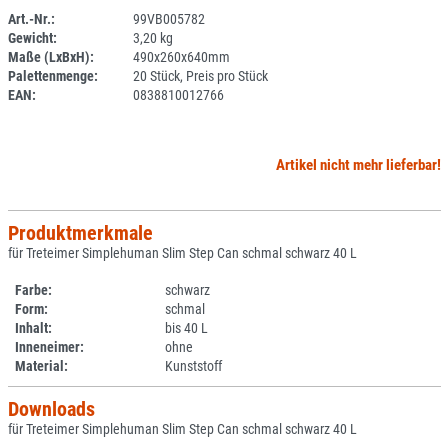
Art.-Nr.:
99VB005782
Gewicht:
3,20 kg
SPERRE
Maße (LxBxH):
490x260x640mm
Palettenmenge:
20 Stück, Preis pro Stück
EAN:
0838810012766
Artikel nicht mehr lieferbar!
Produktmerkmale
für Treteimer Simplehuman Slim Step Can schmal schwarz 40 L
Farbe:
schwarz
Form:
schmal
Inhalt:
bis 40 L
Inneneimer:
ohne
Material:
Kunststoff
Downloads
für Treteimer Simplehuman Slim Step Can schmal schwarz 40 L