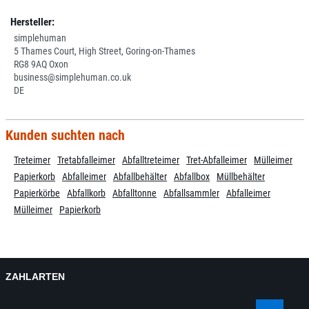
Hersteller:
simplehuman
5 Thames Court, High Street, Goring-on-Thames
RG8 9AQ Oxon
business@simplehuman.co.uk
DE
Kunden suchten nach
Treteimer
Tretabfalleimer
Abfalltreteimer
Tret-Abfalleimer
Mülleimer
Papierkorb
Abfalleimer
Abfallbehälter
Abfallbox
Müllbehälter
Papierkörbe
Abfallkorb
Abfalltonne
Abfallsammler
Abfalleimer
Mülleimer
Papierkorb
ZAHLARTEN