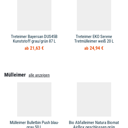
Treteimer Bayersan DUS45B
Treteimer EKO Serene
Kunststoff grau/grün 87 L
Tretmülleimer weiß 20 L
21,63 €
24,94 €
Mülleimer
alle anzeigen
Mülleimer Bulletbin Push blau-
Bio Abfalleimer Natura Biomat
grau 50 L
AirBox geschlossen grün