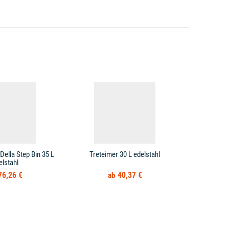
Della Step Bin 35 L
Treteimer 30 L edelstahl
Treteimer 
elstahl
Mülleimer
76,26 €
40,37 €