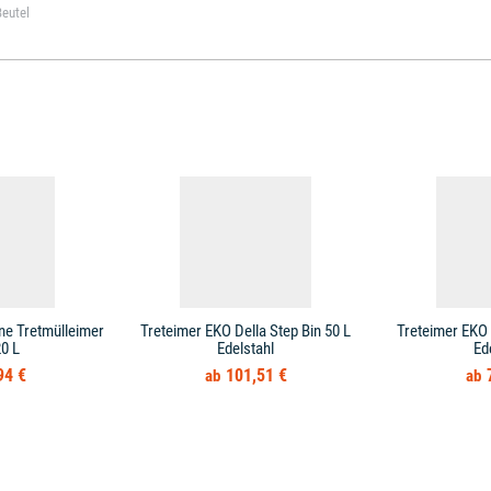
ne Tretmülleimer
Treteimer EKO Della Step Bin 50 L
Treteimer EKO 
0 L
Edelstahl
Ed
94 €
101,51 €