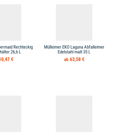
bermaid Rechteckig
Mülleimer EKO Laguna Abfalleimer
Mülleimer T
hälter 26,6 L
Edelstahl matt 35 L
10,47 €
63,58 €