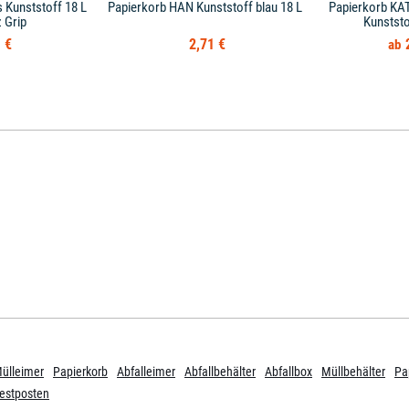
 Kunststoff 18 L
Papierkorb HAN Kunststoff blau 18 L
Papierkorb KAT
 Grip
Kunststo
 €
2,71 €
ülleimer
Papierkorb
Abfalleimer
Abfallbehälter
Abfallbox
Müllbehälter
Pa
estposten