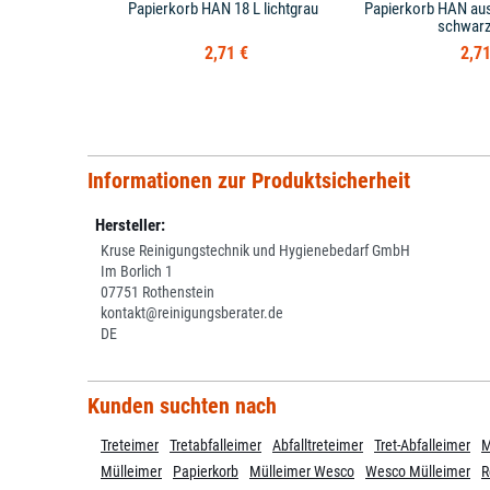
Papierkorb HAN 18 L lichtgrau
Papierkorb HAN aus
schwarz
2,71 €
2,71
Informationen zur Produktsicherheit
Hersteller:
Kruse Reinigungstechnik und Hygienebedarf GmbH
Im Borlich 1
07751 Rothenstein
kontakt@reinigungsberater.de
DE
Kunden suchten nach
Treteimer
Tretabfalleimer
Abfalltreteimer
Tret-Abfalleimer
M
Mülleimer
Papierkorb
Mülleimer Wesco
Wesco Mülleimer
R