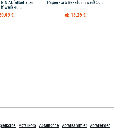
RIN Abfallbehälter
Papierkorb Bekaform weiß 50 L
Papierkorb H
ff weiß 40 L
20,09 €
13,26 €
pierkörbe
Abfallkorb
Abfalltonne
Abfallsammler
Abfalleimer