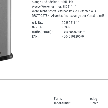
orange und edelstahl erhältlich.
Wesco Werksnummer: 380511-11
Wenn nicht -sofort lieferbar- ist die Lieferzeit o. A.
RESTPOSTEN! Abverkauf nur solange der Vorrat reicht!
Art.-Nr.:
99380511-11
Gewicht:
4,20 kg
SPERRE
Maße (LxBxH):
340x285x430mm
EAN:
4004519129579
Form:
eckig
Inneneimer:
1-fach