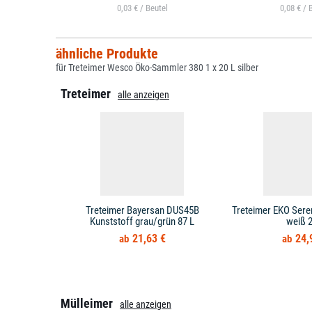
0,03 € /
0,08 € /
ähnliche Produkte
für Treteimer Wesco Öko-Sammler 380 1 x 20 L silber
Treteimer
alle anzeigen
Treteimer Bayersan DUS45B
Treteimer EKO Sere
Kunststoff grau/grün 87 L
weiß 2
21,63 €
24,
Mülleimer
alle anzeigen