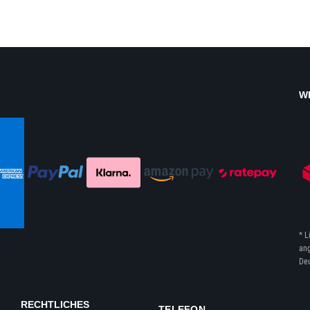
W
* L
ang
Deu
RECHTLICHES
TELEFON