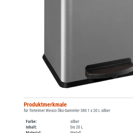
Produktmerkmale
für Treteimer Wesco Öko-Sammler 380 1 x 20 L silber
Farbe:
silber
Inhalt:
bis 20 L
Material:
Metall