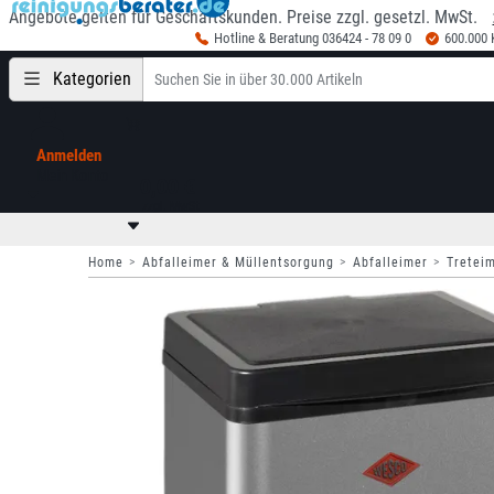
Angebote gelten für Geschäftskunden. Preise zzgl. gesetzl. MwSt.
Hotline & Beratung 036424 - 78 09 0
600.000
Kategorien
Anmelden
Mein Konto
0,00 €
zzgl. MwSt
Home
Abfalleimer & Müllentsorgung
Abfalleimer
Tretei