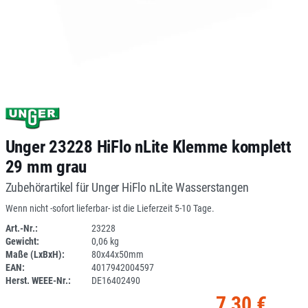
Unger 23228 HiFlo nLite Klemme komplett
29 mm grau
Zubehörartikel für Unger HiFlo nLite Wasserstangen
Wenn nicht -sofort lieferbar- ist die Lieferzeit 5-10 Tage.
Art.-Nr.:
23228
Gewicht:
0,06 kg
1F125R-20
Maße (LxBxH):
80x44x50mm
EAN:
4017942004597
Herst. WEEE-Nr.:
DE16402490
7,30 €