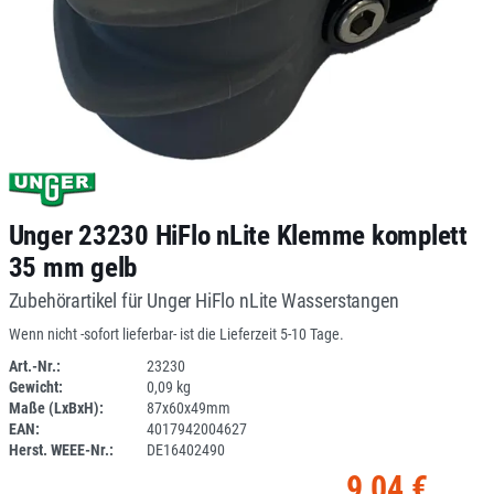
Unger 23230 HiFlo nLite Klemme komplett
35 mm gelb
Zubehörartikel für Unger HiFlo nLite Wasserstangen
Wenn nicht -sofort lieferbar- ist die Lieferzeit 5-10 Tage.
Art.-Nr.:
23230
Gewicht:
0,09 kg
1F095R-04
Maße (LxBxH):
87x60x49mm
EAN:
4017942004627
Herst. WEEE-Nr.:
DE16402490
9,04 €