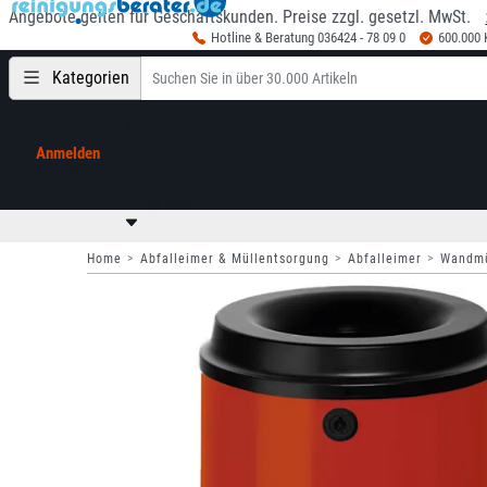
Angebote gelten für Geschäftskunden. Preise zzgl. gesetzl. MwSt.
Hotline & Beratung 036424 - 78 09 0
600.000
Kategorien
Anmelden
Mein Konto
0,00 €
zzgl. MwSt
Home
Abfalleimer & Müllentsorgung
Abfalleimer
Wandmü