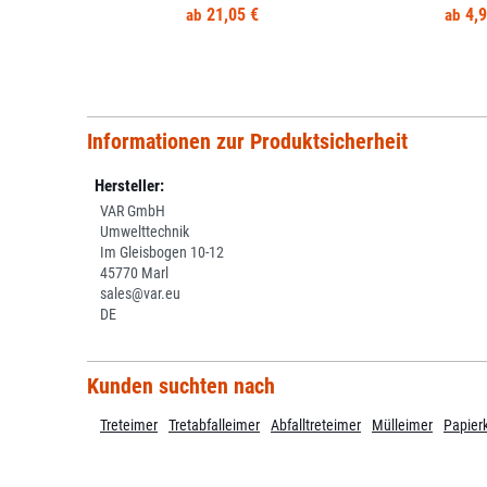
21,05 €
4,9
Informationen zur Produktsicherheit
Hersteller:
VAR GmbH
Umwelttechnik
Im Gleisbogen 10-12
45770 Marl
sales@var.eu
DE
Kunden suchten nach
Treteimer
Tretabfalleimer
Abfalltreteimer
Mülleimer
Papier