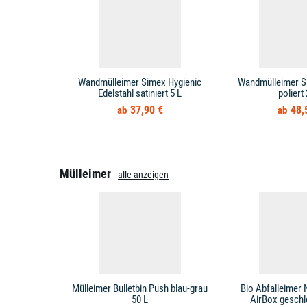
Wandmülleimer Simex Hygienic
Wandmülleimer Si
Edelstahl satiniert 5 L
poliert
37,90 €
48,
Mülleimer
alle anzeigen
Mülleimer Bulletbin Push blau-grau
Bio Abfalleimer 
50 L
AirBox geschl