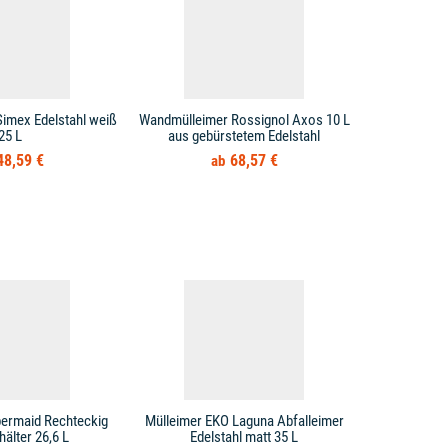
imex Edelstahl weiß
Wandmülleimer Rossignol Axos 10 L
Wandmülle
25 L
aus gebürstetem Edelstahl
Edel
48,59 €
68,57 €
bermaid Rechteckig
Mülleimer EKO Laguna Abfalleimer
Mülleimer T
hälter 26,6 L
Edelstahl matt 35 L