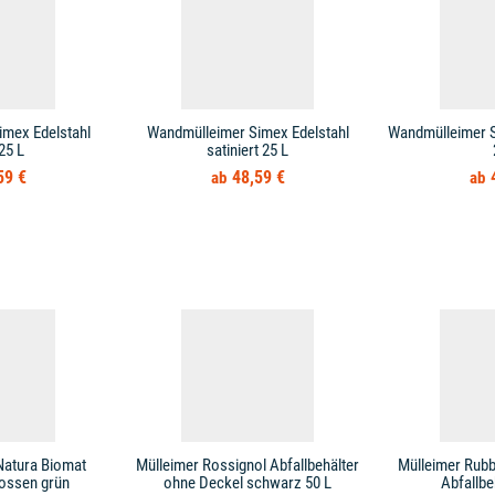
mex Edelstahl
Wandmülleimer Simex Edelstahl
Wandmülleimer S
 25 L
satiniert 25 L
59 €
48,59 €
Natura Biomat
Mülleimer Rossignol Abfallbehälter
Mülleimer Rub
ossen grün
ohne Deckel schwarz 50 L
Abfallbe