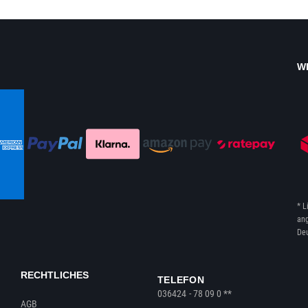
W
* L
ang
Deu
RECHTLICHES
TELEFON
036424 - 78 09 0 **
AGB