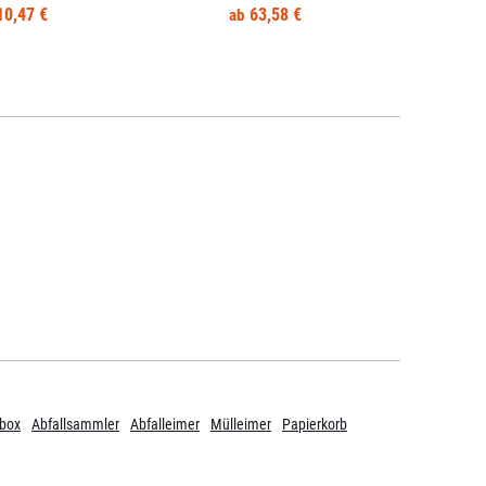
10,47 €
63,58 €
lbox
Abfallsammler
Abfalleimer
Mülleimer
Papierkorb