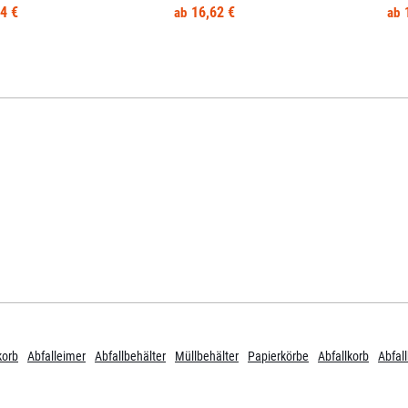
4 €
16,62 €
korb
Abfalleimer
Abfallbehälter
Müllbehälter
Papierkörbe
Abfallkorb
Abfal