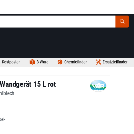
Restposten
B-Ware
Chemiefinder
Ersatzteilfinder
Wandgerät 15 L rot
hlblech
el-