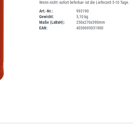
Wenn nicht -sofort lieferbar- ist die Lieferzeit 5-10 Tage.
Art.-Nr.:
993190
Gewicht:
5,10 kg
SPERRE
Maße (LxBxH):
250x270x390mm
EAN:
4030695031900