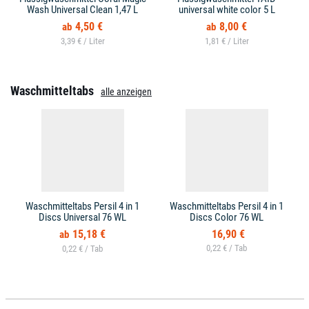
Wash Universal Clean 1,47 L
universal white color 5 L
4,50 €
8,00 €
3,39 € /
1,81 € /
Waschmitteltabs
alle anzeigen
Waschmitteltabs Persil 4 in 1
Waschmitteltabs Persil 4 in 1
Discs Universal 76 WL
Discs Color 76 WL
15,18 €
16,90 €
0,22 € /
0,22 € /