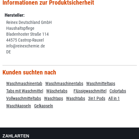
Informationen zur Produktsicherheit
Hersteller:
Reinex Deutschland GmbH
Haushaltspflege
Bladenhoster Straße 114
44575 Castrop-Rauxel
info@reinexchemie.de
DE
Kunden suchten nach
Waschmaschinentab
Waschmaschinentabs
Waschmitteltaps
Tabs mit Waschmittel
Wäschetabs
Flüssigwaschmittel
Colortabs
Vollwaschmitteltabs
Waschtaps
Waschtabs
3in1 Pods
All in 1
Waschkapseln
Gelkapseln
ZAHLARTEN