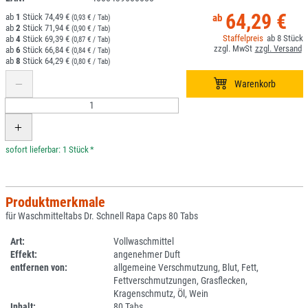
64,29 €
1
74,49 €
(0,93 € / Tab)
2
71,94 €
(0,90 € / Tab)
8
4
69,39 €
(0,87 € / Tab)
6
66,84 €
(0,84 € / Tab)
8
64,29 €
(0,80 € / Tab)
*
Produktmerkmale
für Waschmitteltabs Dr. Schnell Rapa Caps 80 Tabs
Art:
Vollwaschmittel
Effekt:
angenehmer Duft
entfernen von:
allgemeine Verschmutzung, Blut, Fett,
Fettverschmutzungen, Grasflecken,
Kragenschmutz, Öl, Wein
Inhalt:
80 Tabs