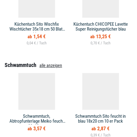
Küchentuch Sito Wischfix
Küchentuch CHICOPEE Lavette
Wischtücher 35x18 cm 50 Blatt
Super Reinigungstücher blau
blau
1,54 €
13,25 €
0,04 € /
0,70 € /
Schwammtuch
alle anzeigen
Schwammtuch,
Schwammtuch Sito feucht in
Abtropfunterlage Meiko feucht
blau 18x20 cm 10 er Pack
38x63 cm
3,57 €
2,87 €
0,39 € /