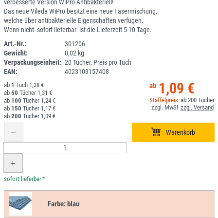
verbesserte Version WiPro Antibakteriell!
Das neue Vileda WiPro besitzt eine neue Fasermischung,
welche über antibakterielle Eigenschaften verfügen.
Wenn nicht -sofort lieferbar- ist die Lieferzeit 5-10 Tage.
Art.-Nr.:
301206
Gewicht:
0,02 kg
1I096-4
Verpackungseinheit:
20 Tücher, Preis pro Tuch
EAN:
4023103157408
1,09 €
1
1,38 €
50
1,31 €
200
100
1,24 €
150
1,17 €
200
1,09 €
*
Farbe:
blau