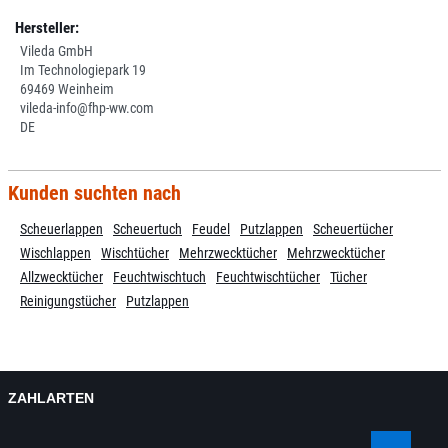
Hersteller:
Vileda GmbH
Im Technologiepark 19
69469 Weinheim
vileda-info@fhp-ww.com
DE
Kunden suchten nach
Scheuerlappen
Scheuertuch
Feudel
Putzlappen
Scheuertücher
Wischlappen
Wischtücher
Mehrzwecktücher
Mehrzwecktücher
Allzwecktücher
Feuchtwischtuch
Feuchtwischtücher
Tücher
Reinigungstücher
Putzlappen
ZAHLARTEN