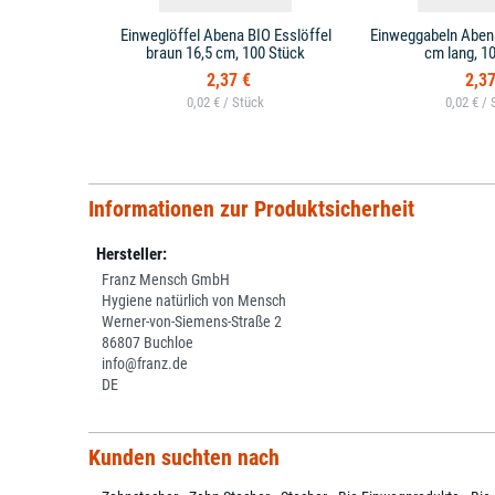
Einweglöffel Abena BIO Esslöffel
Einweggabeln Abena
braun 16,5 cm, 100 Stück
cm lang, 1
2,37 €
2,37
0,02 € /
0,02 € /
Informationen zur Produktsicherheit
Hersteller:
Franz Mensch GmbH
Hygiene natürlich von Mensch
Werner-von-Siemens-Straße 2
86807 Buchloe
info@franz.de
DE
Kunden suchten nach