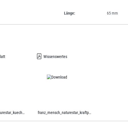
Länge:
65 mm
latt
Wissenswertes
franz_mensch_naturestar_kueche.pdf
franz_mensch_naturestar_kraftpapier.pdf