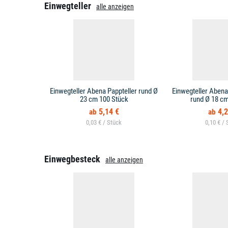
Einwegteller
alle anzeigen
Einwegteller Abena Pappteller rund Ø
Einwegteller Abena 
23 cm 100 Stück
rund Ø 18 cm
5,14 €
4,2
0,03 € /
0,10 € /
Einwegbesteck
alle anzeigen