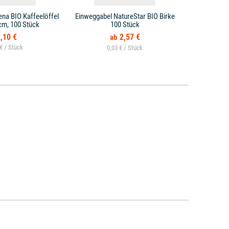
ena BIO Kaffeelöffel
Einweggabel NatureStar BIO Birke
Einweglöff
cm, 100 Stück
100 Stück
braun
,10 €
2,57 €
 € /
0,03 € /