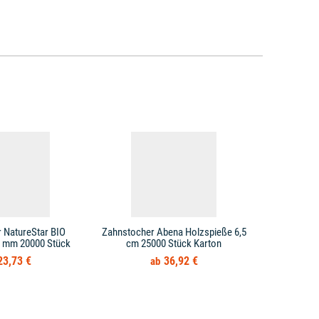
 NatureStar BIO
Zahnstocher Abena Holzspieße 6,5
Zahnstoc
0 mm 20000 Stück
cm 25000 Stück Karton
Birkenhol
23,73 €
36,92 €