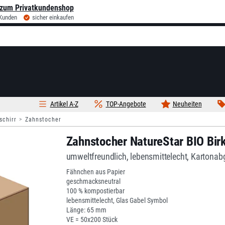
zum Privatkundenshop
 Kunden
sicher einkaufen
Artikel A-Z
TOP-Angebote
Neuheiten
schirr
Zahnstocher
Zahnstocher NatureStar BIO Bir
umweltfreundlich, lebensmittelecht, Kartona
Fähnchen aus Papier
geschmacksneutral
100 % kompostierbar
lebensmittelecht, Glas Gabel Symbol
Länge: 65 mm
VE = 50x200 Stück