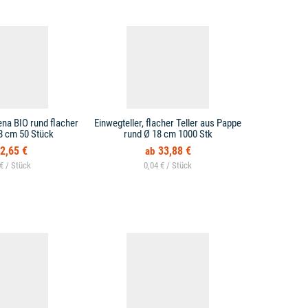
ena BIO rund flacher
Einwegteller, flacher Teller aus Pappe
Einwegteller,
18 cm 50 Stück
rund Ø 18 cm 1000 Stk
2,65 €
33,88 €
 € /
0,04 € /