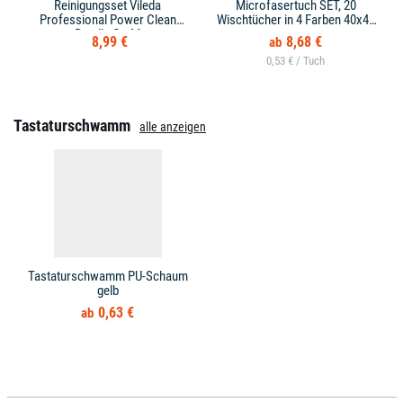
Reinigungsset Vileda
Microfasertuch SET, 20
Professional Power Clean
Wischtücher in 4 Farben 40x40
Bundle Gr. M
cm
8,99 €
8,68 €
0,53 € /
Tastaturschwamm
alle anzeigen
Tastaturschwamm PU-Schaum
gelb
0,63 €