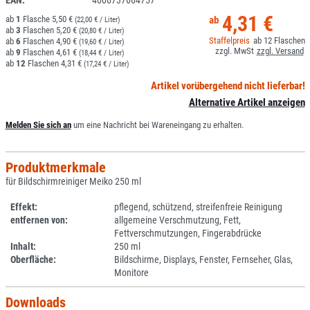
EAN:
4006737664757
4,31 €
1
5,50 €
(22,00 € / Liter)
3
5,20 €
(20,80 € / Liter)
12
6
4,90 €
(19,60 € / Liter)
9
4,61 €
(18,44 € / Liter)
12
4,31 €
(17,24 € / Liter)
Artikel vorübergehend nicht lieferbar!
Alternative Artikel anzeigen
Melden Sie sich an
um eine Nachricht bei Wareneingang zu erhalten.
Produktmerkmale
für Bildschirmreiniger Meiko 250 ml
Effekt:
pflegend, schützend, streifenfreie Reinigung
entfernen von:
allgemeine Verschmutzung, Fett,
Fettverschmutzungen, Fingerabdrücke
Inhalt:
250 ml
Oberfläche:
Bildschirme, Displays, Fenster, Fernseher, Glas,
Monitore
Downloads