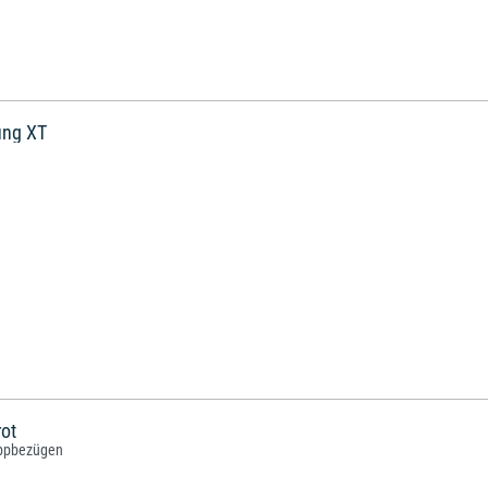
rung XT
ot
oppbezügen