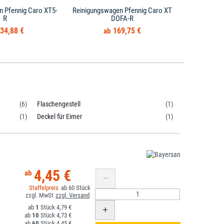
n Pfennig Caro XT5-
Reinigungswagen Pfennig Caro XT
Reinigung
R
DOFA-R
34,88 €
169,75 €
(6)
Flaschengestell
(1)
(1)
Deckel für Eimer
(1)
4,45 €
60
1
4,79 €
10
4,73 €
60
4,45 €