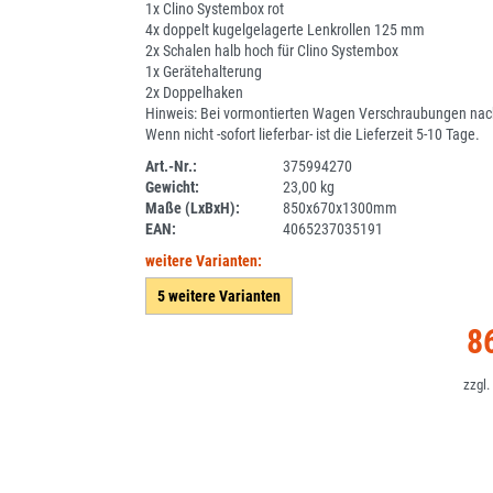
1x Clino Systembox rot
4x doppelt kugelgelagerte Lenkrollen 125 mm
2x Schalen halb hoch für Clino Systembox
1x Gerätehalterung
2x Doppelhaken
Hinweis: Bei vormontierten Wagen Verschraubungen nac
Wenn nicht -sofort lieferbar- ist die Lieferzeit 5-10 Tage.
Art.-Nr.:
375994270
Gewicht:
23,00 kg
1ANEU
Maße (LxBxH):
850x670x1300mm
EAN:
4065237035191
weitere Varianten:
5 weitere Varianten
8