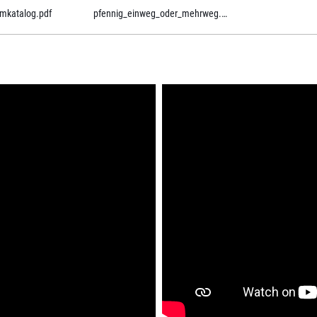
umkatalog.pdf
pfennig_einweg_oder_mehrweg.pdf