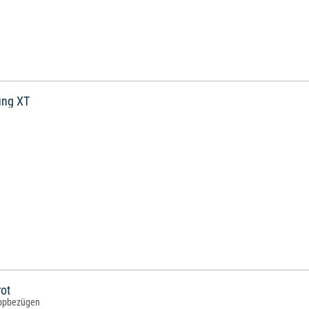
rung XT
ot
oppbezügen