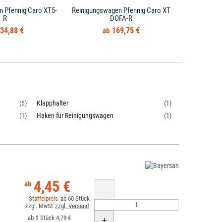
n Pfennig Caro XT5-
Reinigungswagen Pfennig Caro XT
Reinigung
R
DOFA-R
34,88 €
169,75 €
(6)
Klapphalter
(1)
(1)
Haken für Reinigungswagen
(1)
4,45 €
60
1
4,79 €