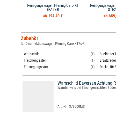
Reinigungswagen Pfennig Caro XT
Reinigungswagen 
EFA5v-R
STE2
194,40 €
689,
Zubehör
für Desinfektionswagen Pfennig Caro XT7s-R
Warnschild
(1)
Stielhalter
Flaschengestell
(1)
Ersatzräder
Entsorgungssack
(1)
Deckel für 
Warnschild Bayersan Achtung R
Warnhinweis bei frisch gewischten Böden
378900MS