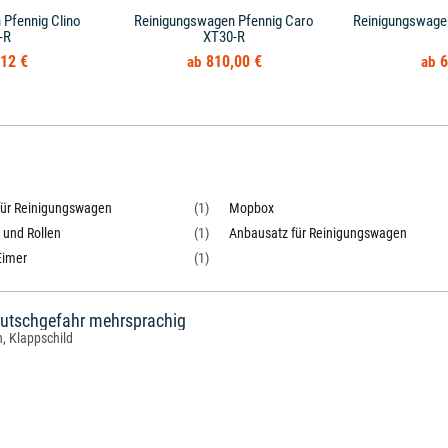
Pfennig Clino
Reinigungswagen Pfennig Caro
Reinigungswage
-R
XT30-R
12 €
810,00 €
6
 für Reinigungswagen
(1)
Mopbox
 und Rollen
(1)
Anbausatz für Reinigungswagen
Eimer
(1)
utschgefahr mehrsprachig
, Klappschild