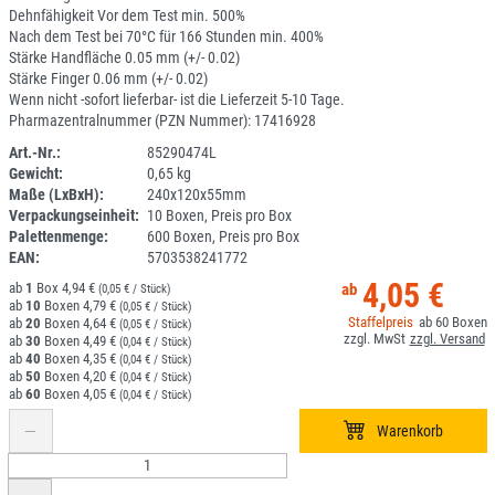
Dehnfähigkeit Vor dem Test min. 500%
Nach dem Test bei 70°C für 166 Stunden min. 400%
Stärke Handfläche 0.05 mm (+/- 0.02)
Stärke Finger 0.06 mm (+/- 0.02)
Wenn nicht -sofort lieferbar- ist die Lieferzeit 5-10 Tage.
Pharmazentralnummer (PZN Nummer): 17416928
Art.-Nr.:
85290474L
Gewicht:
0,65 kg
1K120-1
Maße (LxBxH):
240x120x55mm
Verpackungseinheit:
10 Boxen, Preis pro Box
Palettenmenge:
600 Boxen, Preis pro Box
EAN:
5703538241772
4,05 €
1
4,94 €
(0,05 € / Stück)
10
4,79 €
(0,05 € / Stück)
60
20
4,64 €
(0,05 € / Stück)
30
4,49 €
(0,04 € / Stück)
40
4,35 €
(0,04 € / Stück)
50
4,20 €
(0,04 € / Stück)
60
4,05 €
(0,04 € / Stück)