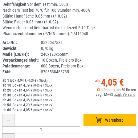
Dehnfähigkeit Vor dem Test min. 500%
Nach dem Test bei 70°C für 166 Stunden min. 400%
Stärke Handfläche 0.05 mm (+/- 0.02)
Stärke Finger 0.06 mm (+/- 0.02)
Wenn nicht -sofort lieferbar- ist die Lieferzeit 5-10 Tage.
Pharmazentralnummer (PZN Nummer): 17416940
Art.-Nr.:
85290475XL
Gewicht:
0,70 kg
1K102-1
Maße (LxBxH):
240x120x55mm
Verpackungseinheit:
10 Boxen, Preis pro Box
Palettenmenge:
600 Boxen, Preis pro Box
EAN:
5703538455735
4,05 €
1
4,94 €
(0,05 € / Stück)
10
4,79 €
(0,05 € / Stück)
60
20
4,64 €
(0,05 € / Stück)
30
4,49 €
(0,04 € / Stück)
40
4,35 €
(0,04 € / Stück)
50
4,20 €
(0,04 € / Stück)
60
4,05 €
(0,04 € / Stück)