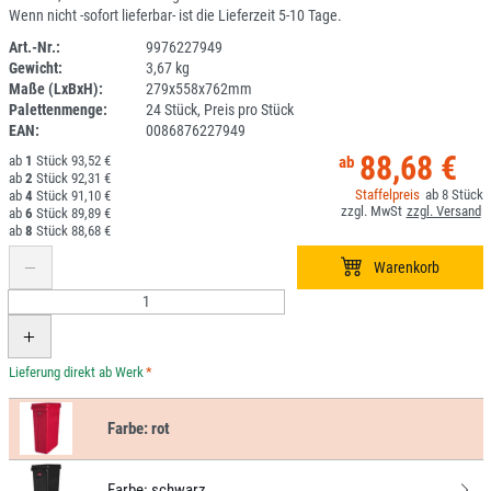
Wenn nicht -sofort lieferbar- ist die Lieferzeit 5-10 Tage.
Art.-Nr.:
9976227949
Gewicht:
3,67 kg
DV
Maße (LxBxH):
279x558x762mm
Palettenmenge:
24 Stück, Preis pro Stück
EAN:
0086876227949
88,68 €
1
93,52 €
2
92,31 €
8
4
91,10 €
6
89,89 €
8
88,68 €
*
Farbe:
rot
Farbe:
schwarz