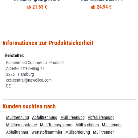
21,63 €
24,94 €
Informationen zur Produktsicherheit
Hersteller:
Rubbermaid Commercial Products
Albert-Einstein-Ring 17
22761 Hamburg
ccs.central@newellco.com
DE
Kunden suchten nach
Mülltrennung
Abfalltrennung
Müll Trennung
Abfall Trennung
Mülltrennsysteme
Müll Trennsysteme
Müll sortieren
Mülltrenner
Abfalltrenner
Wertstoffsammler
Müllsortierung
Müll trennen