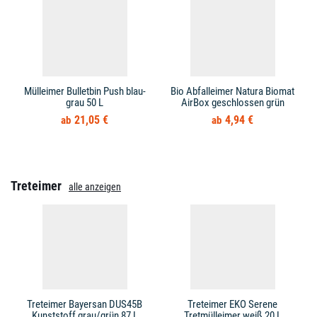
Mülleimer Bulletbin Push blau-
Bio Abfalleimer Natura Biomat
grau 50 L
AirBox geschlossen grün
21,05 €
4,94 €
Treteimer
alle anzeigen
Treteimer Bayersan DUS45B
Treteimer EKO Serene
Kunststoff grau/grün 87 L
Tretmülleimer weiß 20 L