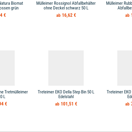
Natura Biomat
Mülleimer Rossignol Abfallbehälter
Mülleimer Rub
ossen grün
ohne Deckel schwarz 50 L
Abfallbe
4 €
16,62 €
ne Tretmülleimer
Treteimer EKO Della Step Bin 50 L
Treteimer EKO 
0 L
Edelstahl
Ed
94 €
101,51 €