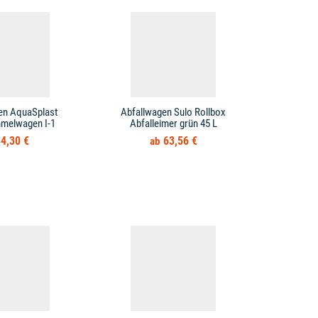
en AquaSplast
Abfallwagen Sulo Rollbox
Abfallwag
mmelwagen I-1
Abfalleimer grün 45 L
4,30 €
63,56 €