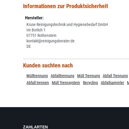
Informationen zur Produktsicherheit
Hersteller:
Kruse Reinigungstechnik und Hygienebedarf GmbH
Im Borlich 1
07751 Rothenstein
kontakt@reinigungsberater.de
DE
Kunden suchten nach
Mülltrennung
Abfalltrennung
Müll Trennung
Abfall Trennung
Abfall trennen
Müll Trennsystem
Recycling
Abfallsammler
M
ZAHLARTEN