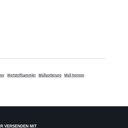
ner
Wertstoffsammler
Müllsortierung
Müll trennen
IR VERSENDEN MIT