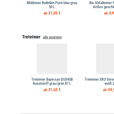
Mülleimer Bulletbin Push blau-grau
Bio Abfalleimer 
50 L
AirBox geschl
21,05 €
4,9
Treteimer
alle anzeigen
Treteimer Bayersan DUS45B
Treteimer EKO Sere
Kunststoff grau/grün 87 L
weiß 2
21,63 €
24,