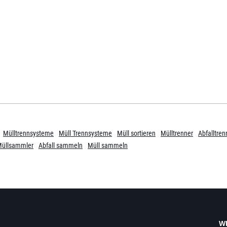
Mülltrennsysteme
Müll Trennsysteme
Müll sortieren
Mülltrenner
Abfalltren
üllsammler
Abfall sammeln
Müll sammeln
W