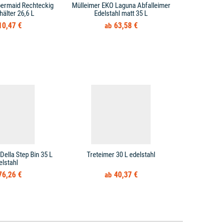
bermaid Rechteckig
Mülleimer EKO Laguna Abfalleimer
Mülleimer T
hälter 26,6 L
Edelstahl matt 35 L
10,47 €
63,58 €
Della Step Bin 35 L
Treteimer 30 L edelstahl
Treteimer 
elstahl
Mülleimer
76,26 €
40,37 €