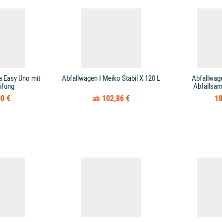
a Easy Uno mit
Abfallwagen I Meiko Stabil X 120 L
Abfallwag
ifung
Abfallsa
0 €
102,86 €
18