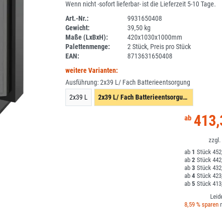
Wenn nicht -sofort lieferbar- ist die Lieferzeit 5-10 Tage.
Art.-Nr.:
9931650408
Gewicht:
39,50 kg
DV
Maße (LxBxH):
420x1030x1000mm
Palettenmenge:
2 Stück, Preis pro Stück
EAN:
8713631650408
weitere Varianten:
Ausführung:
2x39 L/ Fach Batterieentsorgung
2x39 L
2x39 L/ Fach Batterieentsorgung
413,
1
452,
2
442,
3
432,
4
423,
5
413,
Leid
8,59 % sparen
m