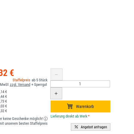
32 €
5
14 €
44 €
73 €
03 €
32 €
*
er keine Geschenke möglich!
it unserem besten Staffelpreis