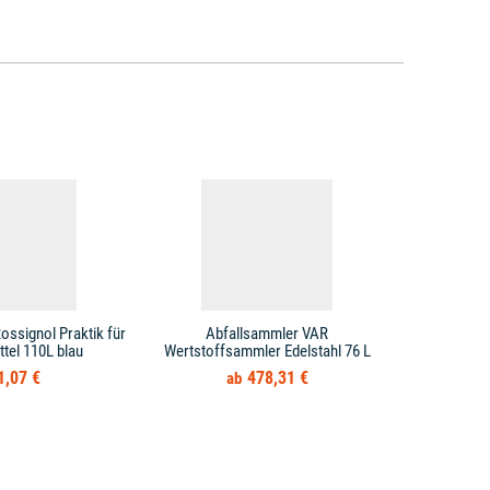
ossignol Praktik für
Abfallsammler VAR
Abfallsamml
tel 110L blau
Wertstoffsammler Edelstahl 76 L
sil
1,07 €
478,31 €