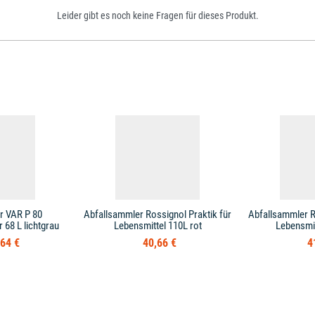
Leider gibt es noch keine Fragen für dieses Produkt.
r VAR P 80
Abfallsammler Rossignol Praktik für
Abfallsammler R
68 L lichtgrau
Lebensmittel 110L rot
Lebensmit
64 €
40,66 €
4