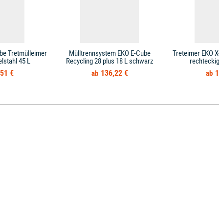
be Tretmülleimer
Mülltrennsystem EKO E-Cube
Treteimer EKO X
lstahl 45 L
Recycling 28 plus 18 L schwarz
rechtecki
51 €
136,22 €
1