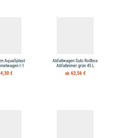
en AquaSplast
Abfallwagen Sulo Rollbox
Abfallwag
mmelwagen I-1
Abfalleimer grün 45 L
4,30 €
63,56 €