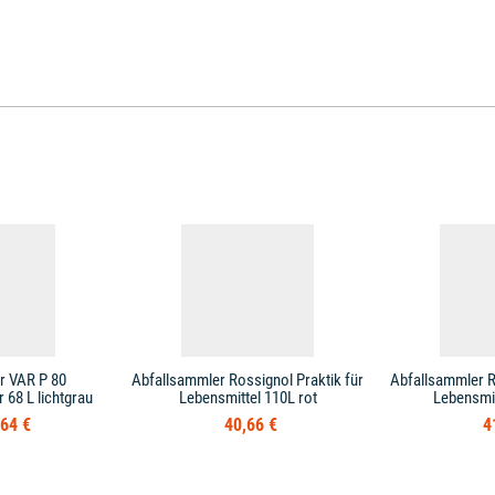
r VAR P 80
Abfallsammler Rossignol Praktik für
Abfallsammler R
68 L lichtgrau
Lebensmittel 110L rot
Lebensmit
64 €
40,66 €
4