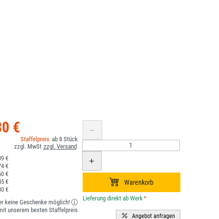
30 €
8
9 €
4 €
0 €
5 €
0 €
*
er keine Geschenke möglich!
it unserem besten Staffelpreis