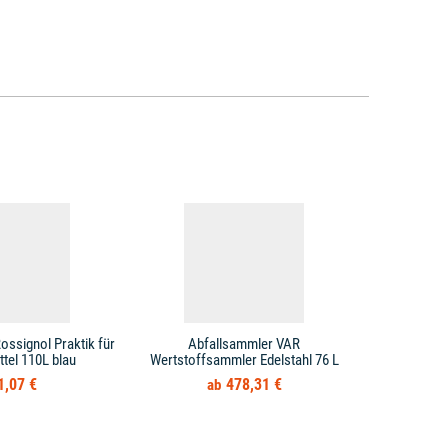
ossignol Praktik für
Abfallsammler VAR
Abfallsamml
tel 110L blau
Wertstoffsammler Edelstahl 76 L
sil
1,07 €
478,31 €