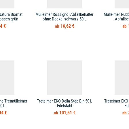
Natura Biomat
Mülleimer Rossignol Abfallbehälter
Mülleimer Rub
ossen grün
ohne Deckel schwarz 50 L
Abfallbe
4 €
16,62 €
ne Tretmülleimer
Treteimer EKO Della Step Bin 50 L
Treteimer EKO 
0 L
Edelstahl
Ed
94 €
101,51 €