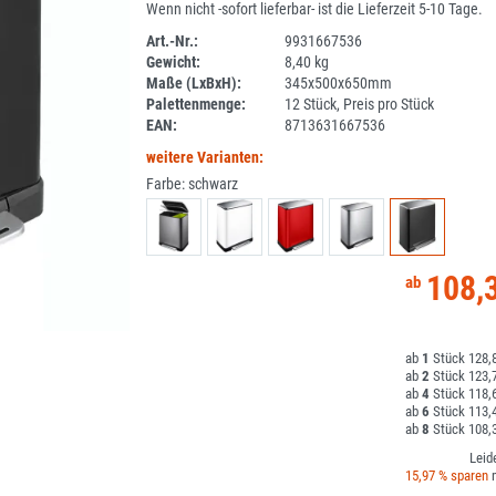
Wenn nicht -sofort lieferbar- ist die Lieferzeit 5-10 Tage.
Art.-Nr.:
9931667536
Gewicht:
8,40 kg
DV
Maße (LxBxH):
345x500x650mm
Palettenmenge:
12 Stück, Preis pro Stück
EAN:
8713631667536
weitere Varianten:
Farbe:
schwarz
108,
1
128,8
2
123,7
4
118,6
6
113,4
8
108,3
Leid
15,97 % sparen
m