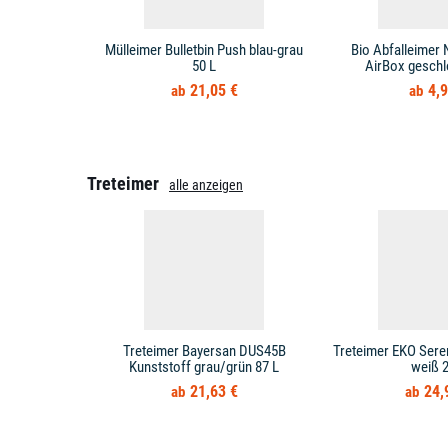
Mülleimer Bulletbin Push blau-grau
Bio Abfalleimer 
50 L
AirBox geschl
21,05 €
4,9
Treteimer
alle anzeigen
Treteimer Bayersan DUS45B
Treteimer EKO Sere
Kunststoff grau/grün 87 L
weiß 2
21,63 €
24,