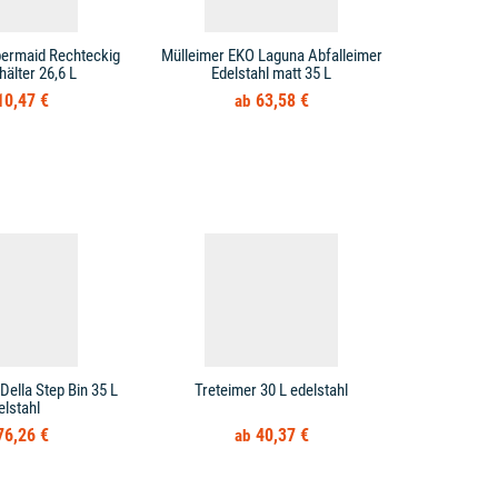
bermaid Rechteckig
Mülleimer EKO Laguna Abfalleimer
Mülleimer T
hälter 26,6 L
Edelstahl matt 35 L
10,47 €
63,58 €
Della Step Bin 35 L
Treteimer 30 L edelstahl
Treteimer 
elstahl
Mülleimer
76,26 €
40,37 €