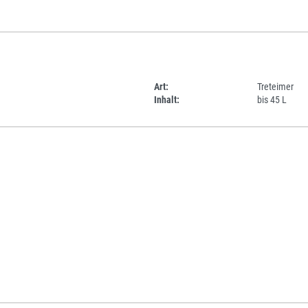
Art:
Treteimer
Inhalt:
bis 45 L