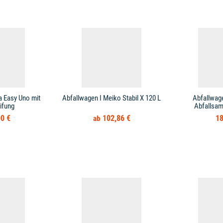
a Easy Uno mit
Abfallwagen I Meiko Stabil X 120 L
Abfallwag
ifung
Abfallsa
0 €
102,86 €
18