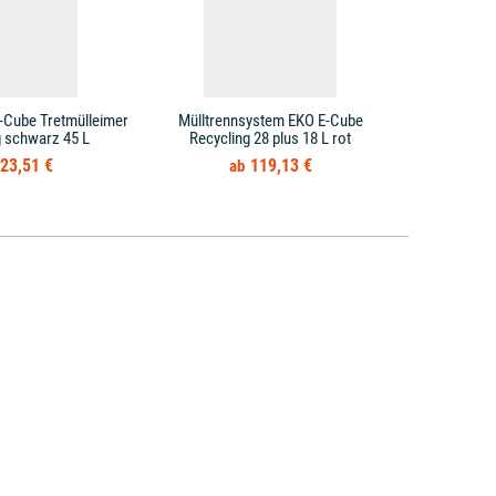
-Cube Tretmülleimer
Mülltrennsystem EKO E-Cube
Mülltren
g schwarz 45 L
Recycling 28 plus 18 L rot
Tretmüllei
23,51 €
119,13 €