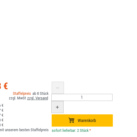
8 €
8
 €
 €
 €
 €
 €
it unserem besten Staffelpreis
*