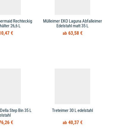
bermaid Rechteckig
Mülleimer EKO Laguna Abfalleimer
Mülleimer T
hälter 26,6 L
Edelstahl matt 35 L
10,47 €
63,58 €
Della Step Bin 35 L
Treteimer 30 L edelstahl
Treteimer 
elstahl
Mülleimer
76,26 €
40,37 €