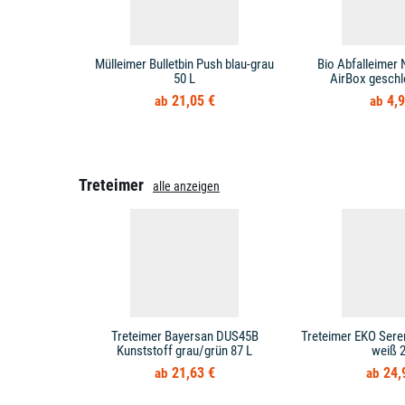
Mülleimer Bulletbin Push blau-grau
Bio Abfalleimer 
50 L
AirBox geschl
21,05 €
4,9
Treteimer
alle anzeigen
Treteimer Bayersan DUS45B
Treteimer EKO Sere
Kunststoff grau/grün 87 L
weiß 2
21,63 €
24,