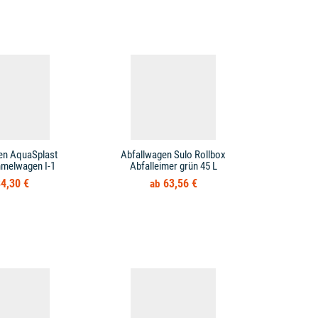
en AquaSplast
Abfallwagen Sulo Rollbox
Abfallwag
mmelwagen I-1
Abfalleimer grün 45 L
4,30 €
63,56 €