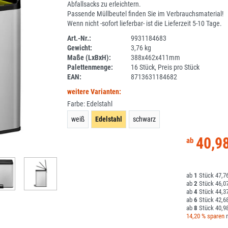
Abfallsacks zu erleichtern.
Passende Müllbeutel finden Sie im Verbrauchsmaterial!
Wenn nicht -sofort lieferbar- ist die Lieferzeit 5-10 Tage.
Art.-Nr.:
9931184683
Gewicht:
3,76 kg
1F156-4
Maße (LxBxH):
388x462x411mm
Palettenmenge:
16 Stück, Preis pro Stück
EAN:
8713631184682
weitere Varianten:
Farbe:
Edelstahl
weiß
Edelstahl
schwarz
40,9
1
47,76
2
46,07
4
44,37
6
42,68
8
40,98
14,20 % sparen
m