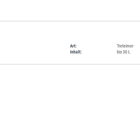
Art:
Treteimer
Inhalt:
bis 30 L