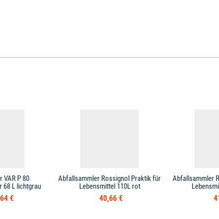
r VAR P 80
Abfallsammler Rossignol Praktik für
Abfallsammler R
68 L lichtgrau
Lebensmittel 110L rot
Lebensmit
64 €
40,66 €
4