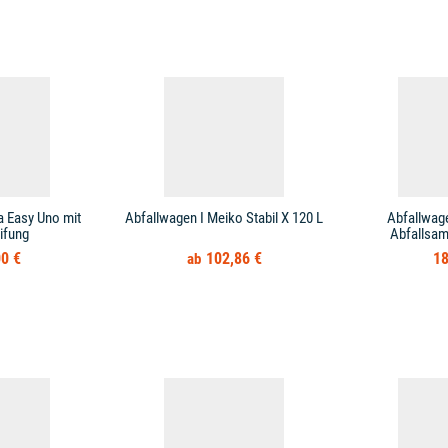
a Easy Uno mit
Abfallwagen I Meiko Stabil X 120 L
Abfallwag
ifung
Abfallsa
0 €
102,86 €
18