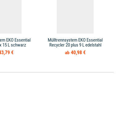
tem EKO Essential
Mülltrennsystem EKO Essential
Mülltrenn
 x 15 L schwarz
Recycler 20 plus 9 L edelstahl
Recycle
43,79 €
40,98 €