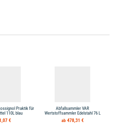
ossignol Praktik für
Abfallsammler VAR
Abfallsamml
tel 110L blau
Wertstoffsammler Edelstahl 76 L
sil
1,07 €
478,31 €