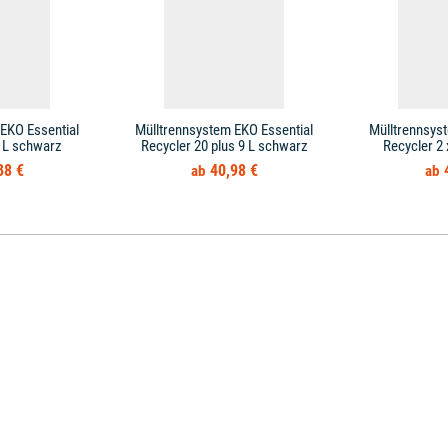
EKO Essential
Mülltrennsystem EKO Essential
Mülltrennsys
9 L schwarz
Recycler 20 plus 9 L schwarz
Recycler 2
38 €
40,98 €