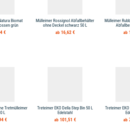
Natura Biomat
Mülleimer Rossignol Abfallbehälter
Mülleimer Rub
ossen grün
ohne Deckel schwarz 50 L
Abfallbe
4 €
16,62 €
ne Tretmülleimer
Treteimer EKO Della Step Bin 50 L
Treteimer EKO 
0 L
Edelstahl
Ed
94 €
101,51 €