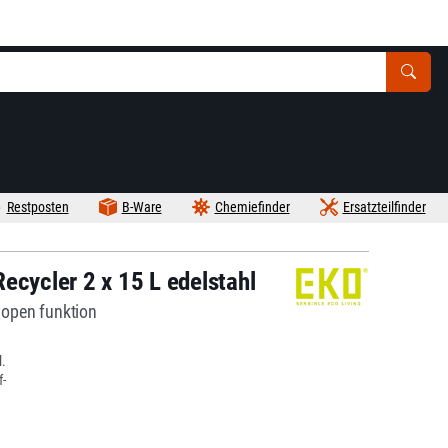
Restposten
B-Ware
Chemiefinder
Ersatzteilfinder
ecycler 2 x 15 L edelstahl
 open funktion
.
-