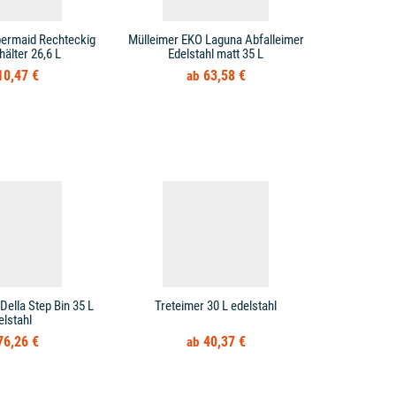
bermaid Rechteckig
Mülleimer EKO Laguna Abfalleimer
Mülleimer T
hälter 26,6 L
Edelstahl matt 35 L
10,47 €
63,58 €
Della Step Bin 35 L
Treteimer 30 L edelstahl
Treteimer 
elstahl
Mülleimer
76,26 €
40,37 €