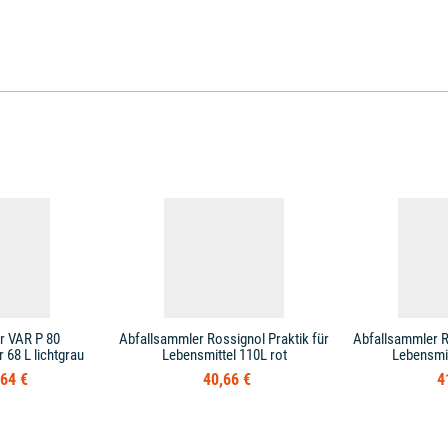
r VAR P 80
Abfallsammler Rossignol Praktik für
Abfallsammler R
68 L lichtgrau
Lebensmittel 110L rot
Lebensmit
64 €
40,66 €
4