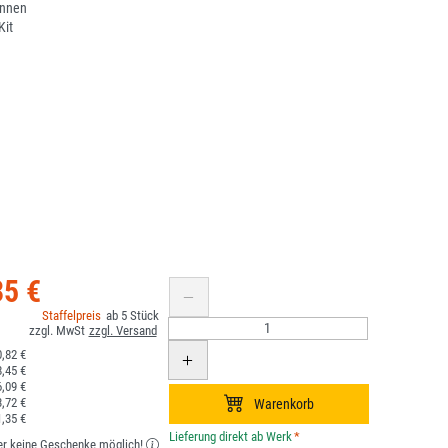
önnen
Kit
35 €
5
,82 €
,45 €
,09 €
,72 €
,35 €
*
er keine Geschenke möglich!