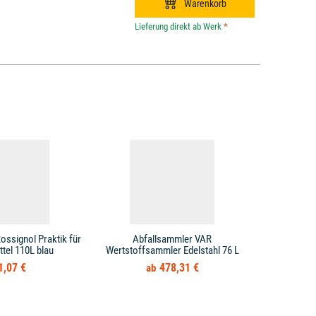
*
ossignol Praktik für
Abfallsammler VAR
Abfallsamml
tel 110L blau
Wertstoffsammler Edelstahl 76 L
sil
1,07 €
478,31 €