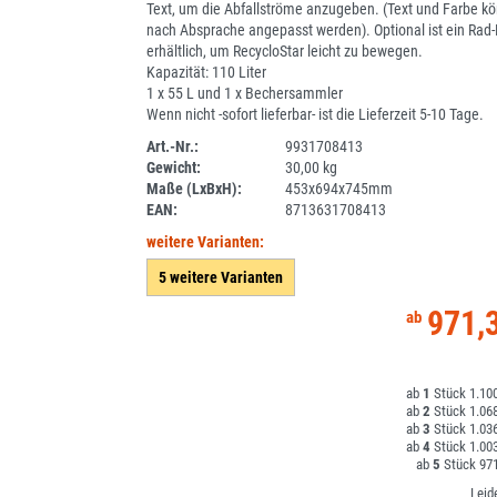
Text, um die Abfallströme anzugeben. (Text und Farbe k
nach Absprache angepasst werden). Optional ist ein Rad-
erhältlich, um RecycloStar leicht zu bewegen.
Kapazität: 110 Liter
1 x 55 L und 1 x Bechersammler
Wenn nicht -sofort lieferbar- ist die Lieferzeit 5-10 Tage.
Art.-Nr.:
9931708413
Gewicht:
30,00 kg
DV
Maße (LxBxH):
453x694x745mm
EAN:
8713631708413
weitere Varianten:
5 weitere Varianten
971,
1
1.100
2
1.068
3
1.036
4
1.003
5
971
Leid