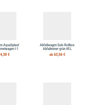
en AquaSplast
Abfallwagen Sulo Rollbox
Abfallwag
mmelwagen I-1
Abfalleimer grün 45 L
4,30 €
63,56 €