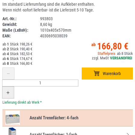
Im standard Lieferumfang sind die Aufkleber enthalten.
Wenn nicht -sofort lieferbar- ist die Lieferzeit 5-10 Tage.
Art.-Nr.:
993803
Gewicht:
8,60 kg
DV
Maße (LxBxH):
1010x405x570mm
EAN:
4030695038039
166,80 €
1
198,26 €
2
190,40 €
8
4
182,53 €
6
174,67 €
8
166,80 €
*
Anzahl Trennfächer:
4-fach
Anzahl Trennfächer:
1-fach