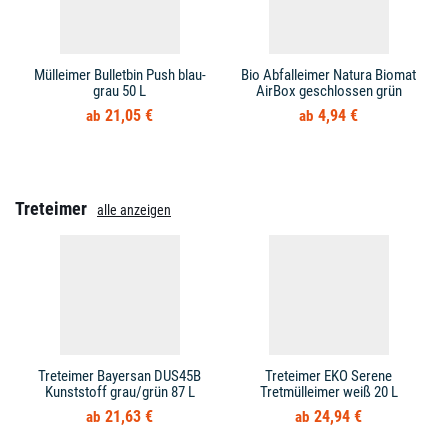
Mülleimer Bulletbin Push blau-
Bio Abfalleimer Natura Biomat
grau 50 L
AirBox geschlossen grün
21,05 €
4,94 €
Treteimer
alle anzeigen
Treteimer Bayersan DUS45B
Treteimer EKO Serene
Kunststoff grau/grün 87 L
Tretmülleimer weiß 20 L
21,63 €
24,94 €