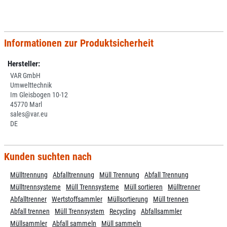
Informationen zur Produktsicherheit
Hersteller:
VAR GmbH
Umwelttechnik
Im Gleisbogen 10-12
45770 Marl
sales@var.eu
DE
Kunden suchten nach
Mülltrennung
Abfalltrennung
Müll Trennung
Abfall Trennung
Mülltrennsysteme
Müll Trennsysteme
Müll sortieren
Mülltrenner
Abfalltrenner
Wertstoffsammler
Müllsortierung
Müll trennen
Abfall trennen
Müll Trennsystem
Recycling
Abfallsammler
Müllsammler
Abfall sammeln
Müll sammeln