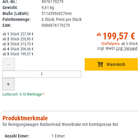
Art.-Nr.:
9976179279
Gewicht:
9,61 kg
1ANEU
Maße (LxBxH):
511x399x927mm
Palettenmenge:
6 Stück, Preis pro Stück
EAN:
0086876179279
199,57 €
1
227,94 €
2
220,85 €
5
3
213,75 €
4
206,66 €
5
199,57 €
*
Produktmerkmale
für Reinigungswagen Rubbermaid WaveBrake mit Kombipresse Rot
Anzahl Eimer:
1 Eimer