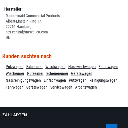
Hersteller:
Rubbermaid Commercial Products
Albert-Einstein-Ring 17
22761 Hamburg
ccs.central@newellco.com
DE
Kunden suchten nach
Putzwagen
Fahreimer
Wischwagen
Nasswischwagen
Eimerwagen
Wischeimer
Putzeimer
Scheuereimer
Gerätewagen
Nassreinigungswagen
Einfachwagen
Putzwagen
Reinigungswagen
Fahrwagen
Gerätewagen
Servicewagen
Arbeitswagen
ZAHLARTEN