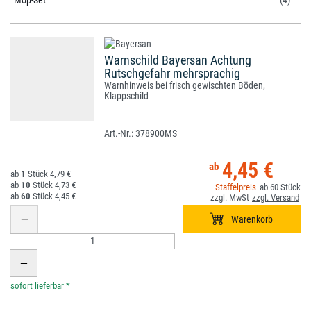
Mop-Set
(4)
Warnschild Bayersan Achtung
Rutschgefahr mehrsprachig
Warnhinweis bei frisch gewischten Böden,
Klappschild
378900MS
4,45 €
1
4,79 €
10
4,73 €
60
60
4,45 €
*