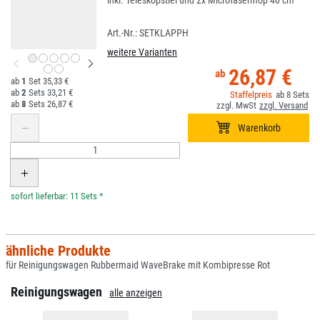
inkl. Teleskopstiel und 2x Microfasermop 40 cm
SETKLAPPH
weitere Varianten
26,87 €
1
35,33 €
2
33,21 €
8
8
26,87 €
*
ähnliche Produkte
für Reinigungswagen Rubbermaid WaveBrake mit Kombipresse Rot
Reinigungswagen
alle anzeigen