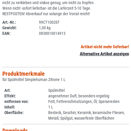
nicht zu verkleben und viskos genug, um nicht zu tropfen.
Wenn nicht -sofort lieferbar- ist die Lieferzeit 5-10 Tage.
RESTPOSTEN! Abverkauf nur solange der Vorrat reicht!
Art.-Nr.:
99CT1002EF
Gewicht:
1,00 kg
SPERRE
EAN:
0838810014913
Artikel nicht mehr lieferbar!
Alternative Artikel anzeigen
Produktmerkmale
für Spülmittel Simplehuman Zitrone 1 L
Art:
Spülmittel
Effekt:
angenehmer Duft, besonders ergiebig
entfernen von:
Fett, Fettverschmutzungen, Öl, Speiseresten
Inhalt:
1 L
Oberfläche:
Besteck, Geschirr, Keramik, keramische Fliesen,
Metall, Spülgut, wasserfeste Oberflächen
Downloads