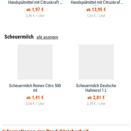
Handspülmittel mit Citruskraft 1
Handspülmittel mit Citruskraft
L
10 L
1,97 €
13,95 €
2,46 € /
1,65 € /
Scheuermilch
alle anzeigen
Scheuermilch Reinex Citro 500
Scheuermilch Deutsche
ml
Hahnerol 1 L
1,41 €
2,01 €
3,64 € /
2,39 € /