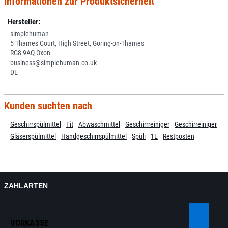
Informationen zur Produktsicherheit
Hersteller:
simplehuman
5 Thames Court, High Street, Goring-on-Thames
RG8 9AQ Oxon
business@simplehuman.co.uk
DE
Kunden suchten nach
Geschirrspülmittel
Fit
Abwaschmittel
Geschirrreiniger
Geschirreiniger
Gläserspülmittel
Handgeschirrspülmittel
Spüli
1L
Restposten
ZAHLARTEN
VORKASSE